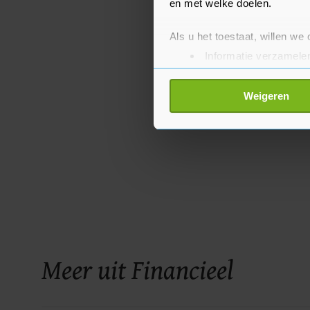
en met welke doelen.
Als u het toestaat, willen we
Informatie verzamelen
Uw apparaat identific
Lees meer over hoe uw perso
Weigeren
toestemming op elk moment wi
Met cookies werkt onze websi
ons cookiebeleid bekijken en 
Meer uit Financieel