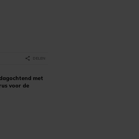
share
DELEN
rdagochtend met
rus voor de