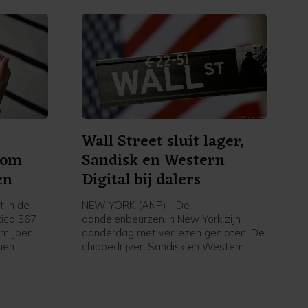
Wall Street sluit lager,
 om
Sandisk en Western
en
Digital bij dalers
 in de
NEW YORK (ANP) - De
ico 567
aandelenbeurzen in New York zijn
 miljoen
donderdag met verliezen gesloten. De
rmen
chipbedrijven Sandisk en Western
ger maken
Digital stonden bij de verliezers op
bedrag
Wall Street in navolging van de
pgelegde
publicatie van kwartaalcijfers. De
iljoen
olieprijzen gingen juist omhoog.