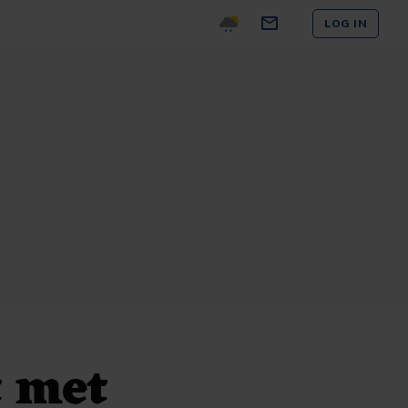
LOG IN
t met