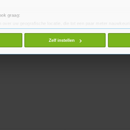
 ook graag:
 over uw geografische locatie, die tot een paar meter nauwkeuri
eren door het actief te scannen op specifieke eigenschappen (fing
onlijke gegevens worden verwerkt en stel uw voorkeuren in he
Zelf instellen
jzigen of intrekken in de Cookieverklaring.
te beter en wordt jouw bezoek makkelijker en persoonlijker. O
je gemaakte keuze altijd wijzigen of intrekken.