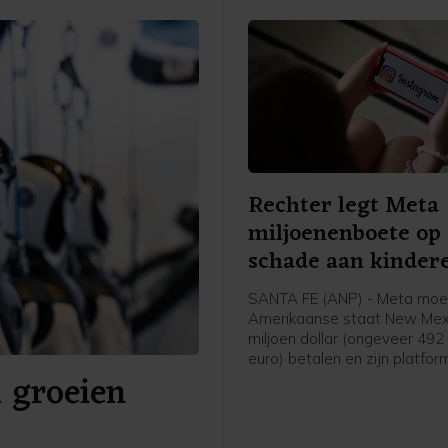
Rechter legt Meta
miljoenenboete op
schade aan kinder
SANTA FE (ANP) - Meta moet
Amerikaanse staat New Mex
miljoen dollar (ongeveer 492
euro) betalen en zijn platfo
k groeien
Facebook en Instagram veili
voor jonge gebruikers. Het 
komt bovenop een eerder o
schadevergoeding van 375 m