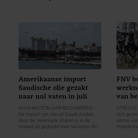
Amerikaanse import
FNV b
Saudische olie gezakt
werkne
naar nul vaten in juli
van be
moede
WASHINGTON (ANP/BLOOMBERG) -
UTRECHT 
De import van olie uit Saudi-Arabië
zich grot
door de Verenigde Staten is in de
uitstel va
maand juli gedaald naar nul vaten door
moederbed
de oorlog in het Midden-Oosten en de
Babboe e