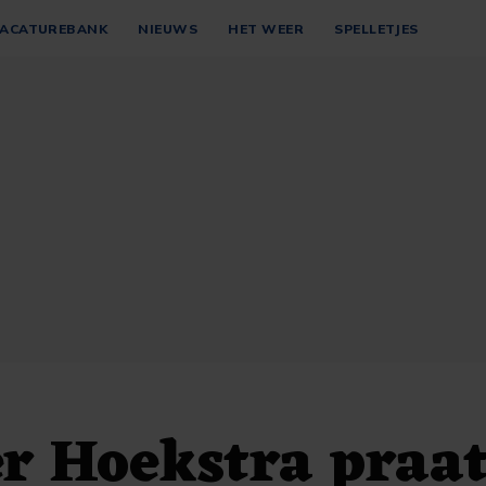
ACATUREBANK
NIEUWS
HET WEER
SPELLETJES
r Hoekstra praa