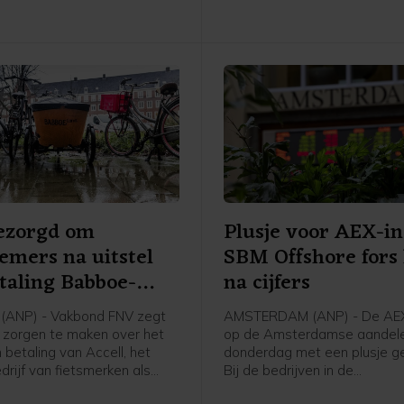
dollar.
ezorgd om
Plusje voor AEX-in
mers na uitstel
SBM Offshore fors
taling Babboe-
na cijfers
r
(ANP) - Vakbond FNV zegt
AMSTERDAM (ANP) - De AEX
e zorgen te maken over het
op de Amsterdamse aandele
n betaling van Accell, het
donderdag met een plusje ge
rijf van fietsmerken als
Bij de bedrijven in de
n Batavus. Woensdag
hoofdgraadmeter was de ma