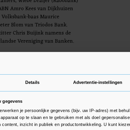
mers, Wiebe Draijer (Rabobank)
ABN Amro Kees van Dijkhuizen
ls Volksbank-baas Maurice
eter Blom van Triodos Bank.
itter Chris Buijink namens de
rlandse Vereniging van Banken.
derlandsche Bank al
 financiële sector. Banken
der strenge kapitaaleisen te
t in gesprek met de sector en
Details
Advertentie-instellingen
ver de gevolgen van het nieuwe
ntrale bank onlangs.
w gegevens
erwerken je persoonlijke gegevens (bijv. uw IP-adres) met behul
apparaat op te slaan en te gebruiken met als doel gepersonalise
 content, inzicht in publiek en productontwikkeling. U kunt kiez