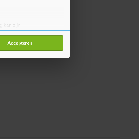
g kan zijn
erprinting)
t
detailgedeelte
in. U kunt uw
Accepteren
p onze cookiepagina kun je