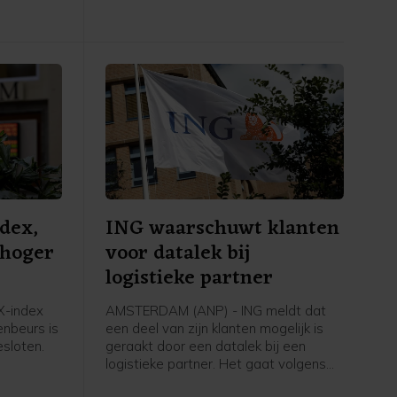
Beleggers keken ook uit naar het
belangrijke Amerikaanse banenrapport
van de overheid dat vrijdag naar
buiten komt.
dex,
ING waarschuwt klanten
 hoger
voor datalek bij
logistieke partner
-index
AMSTERDAM (ANP) - ING meldt dat
nbeurs is
een deel van zijn klanten mogelijk is
sloten.
geraakt door een datalek bij een
logistieke partner. Het gaat volgens
ritieme
de bank om een groep klanten die met