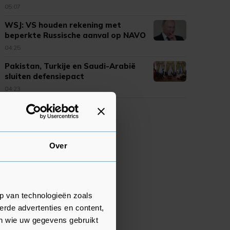
05:07
WSJ: VS houden rekening met
beperkte Russische aanval op NAVO
04:25
Pakistan, Turkije en Saudi-Arabië
sluiten defensiepact
04:23
Over
p van technologieën zoals
erde advertenties en content,
en wie uw gegevens gebruikt