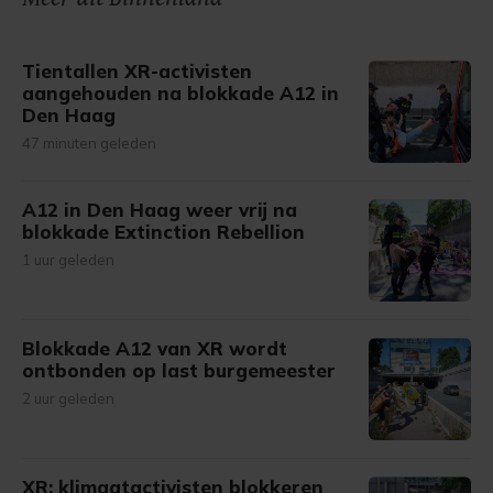
gemaakte keuze altijd wijzigen of intrekken.
Tientallen XR-activisten
aangehouden na blokkade A12 in
Den Haag
47 minuten geleden
A12 in Den Haag weer vrij na
blokkade Extinction Rebellion
1 uur geleden
Blokkade A12 van XR wordt
ontbonden op last burgemeester
2 uur geleden
XR: klimaatactivisten blokkeren