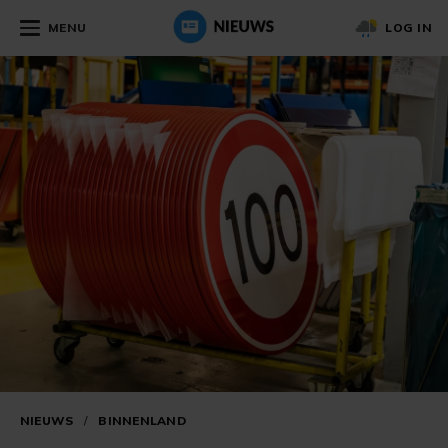
MENU
LOG IN
NIEUWS
/
BINNENLAND