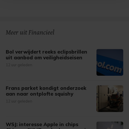
Met cookies werkt onze website beter en wordt jouw
bezoek makkelijker en persoonlijker. Op
onze cookiepagina kun je ons cookiebeleid bekijken en je
gemaakte keuze altijd wijzigen of intrekken.
Meer uit Financieel
Bol verwijdert reeks eclipsbrillen
uit aanbod om veiligheidseisen
12 uur geleden
Frans parket kondigt onderzoek
aan naar ontplofte squishy
12 uur geleden
WSJ: interesse Apple in chips