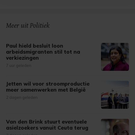
bezoek makkelijker en persoonlijker. Op
onze cookiepagina kun je ons cookiebeleid bekijken en je
gemaakte keuze altijd wijzigen of intrekken.
Meer uit Politiek
Paul hield besluit loon
arbeidsmigranten stil tot na
verkiezingen
7 uur geleden
Jetten wil voor stroomproductie
meer samenwerken met België
2 dagen geleden
Van den Brink stuurt eventuele
asielzoekers vanuit Ceuta terug