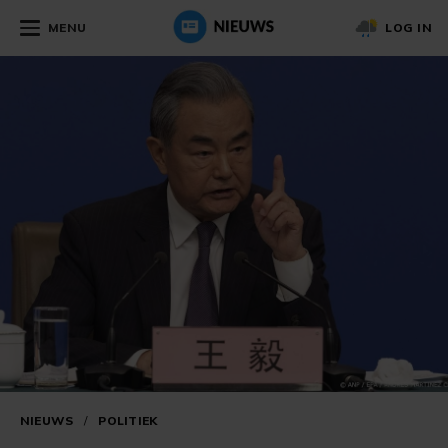
MENU
LOG IN
NIEUWS
/
POLITIEK