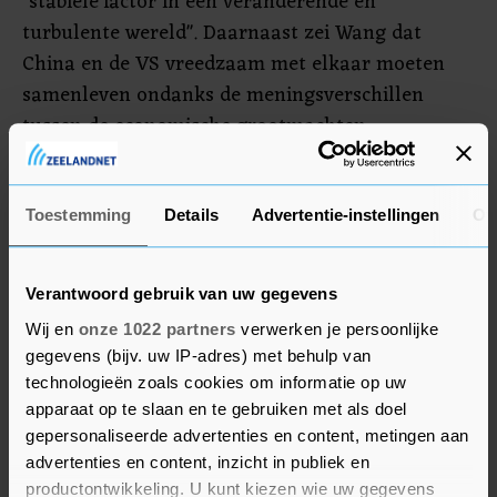
"stabiele factor in een veranderende en
turbulente wereld". Daarnaast zei Wang dat
China en de VS vreedzaam met elkaar moeten
samenleven ondanks de meningsverschillen
tussen de economische grootmachten.
Vrijdag kwamen ook cijfers naar buiten over de
Chinese import en export in de eerste twee
Toestemming
Details
Advertentie-instellingen
Ov
maanden van dit jaar. De export steeg met 2,3
procent, maar de import daalde juist met meer
Verantwoord gebruik van uw gegevens
dan 8 procent.
Wij en
onze 1022 partners
verwerken je persoonlijke
gegevens (bijv. uw IP-adres) met behulp van
technologieën zoals cookies om informatie op uw
apparaat op te slaan en te gebruiken met als doel
gepersonaliseerde advertenties en content, metingen aan
advertenties en content, inzicht in publiek en
productontwikkeling. U kunt kiezen wie uw gegevens