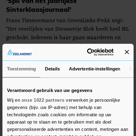
'Spil van het jaarlijkse
Sinterklaasjournaal'
Frans Timmermans van GroenLinks-PvdA zegt:
"Het overlijden van Dieuwertje Blok heeft heel NL
geschokt. Iedereen is haar gaan waarderen en
zelfs van haar gaan houden als spil van het
jaarlijkse Sinterklaasjournaal. Generaties
Nederlanders hebben haar daarom voor altijd in
Toestemming
Details
Advertentie-instellingen
Ov
hun hart gesloten. Rust zacht, lieve Dieuwertje."
VVD-Kamerlid Eric van der Burg schrijft: "Au,
Verantwoord gebruik van uw gegevens
deze doet pijn" bij een nieuwsbericht dat hij deelt
Wij en
onze 1022 partners
verwerken je persoonlijke
over het overlijden van de presentatrice.
gegevens (bijv. uw IP-adres) met behulp van
technologieën zoals cookies om informatie op uw
apparaat op te slaan en te gebruiken met als doel
gepersonaliseerde advertenties en content, metingen aan