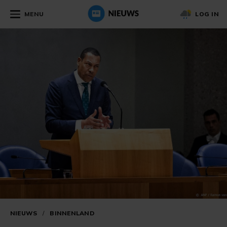
MENU
LOG IN
NIEUWS
/
BINNENLAND