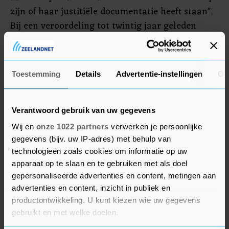
zijn of haar justitiële documentatie heeft staan".
Bij een veroordeling tot twintig jaar geleden
wordt een VOG in beginsel geweigerd en volgt
nader onderzoek. De nieuwe regels gaan gelden
voor sommige functies en delicten. Welke dat
Toestemming
Details
Advertentie-instellingen
Ov
precies zijn, wordt nader uitgewerkt. Het gaat
mogelijk om functies waarbij iemand komt te
werken met "bepaalde (gevaarlijke) stoffen en
Verantwoord gebruik van uw gegevens
gevoelige informatie". Weerwind hoopt de nieuwe
Wij en
onze 1022 partners
verwerken je persoonlijke
regels per januari 2024 in te voeren.
gegevens (bijv. uw IP-adres) met behulp van
technologieën zoals cookies om informatie op uw
apparaat op te slaan en te gebruiken met als doel
Re-integratie
gepersonaliseerde advertenties en content, metingen aan
advertenties en content, inzicht in publiek en
Wel zegt de minister dat er oog moet blijven voor
productontwikkeling. U kunt kiezen wie uw gegevens
re-integratie en dat veroordeelden "niet volledig
gebruikt en met welke doelen.
uitgesloten worden van de maatschappij. Een