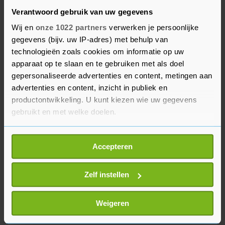
naar een vrouw) en PVV (ongeveer 6 procent).
Verantwoord gebruik van uw gegevens
Wij en
onze 1022 partners
verwerken je persoonlijke
Volgens de telling van Stem op een Vrouw is één
gegevens (bijv. uw IP-adres) met behulp van
vrouw dankzij voorkeurstemmen verkozen.
technologieën zoals cookies om informatie op uw
Daniëlle Hirsch (GroenLinks-PvdA) stond op een
apparaat op te slaan en te gebruiken met als doel
gepersonaliseerde advertenties en content, metingen aan
"onverkiesbare" plek maar komt dankzij
advertenties en content, inzicht in publiek en
voorkeurstemmen toch in de Kamer. Ook komt
productontwikkeling. U kunt kiezen wie uw gegevens
voor het eerst een non-binair persoon de Tweede
gebruikt en met welke doelen.
Kamer in; Ines Kostić (PvdD).
Als u het toestaat, willen we ook graag:
Accepteren
Informatie verzamelen over uw geografische
locatie, die tot een paar meter nauwkeurig kan zijn
Uw apparaat identificeren door het actief te
Zelf instellen
scannen op specifieke eigenschappen (fingerprinting)
Lees meer over hoe uw persoonlijke gegevens worden
Weigeren
verwerkt en stel uw voorkeuren in het
detailgedeelte
in.
U kunt uw toestemming op elk moment wijzigen of