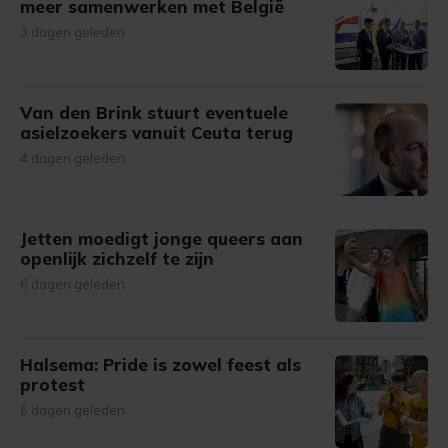
meer samenwerken met België
3 dagen geleden
Van den Brink stuurt eventuele
asielzoekers vanuit Ceuta terug
4 dagen geleden
Jetten moedigt jonge queers aan
openlijk zichzelf te zijn
6 dagen geleden
Halsema: Pride is zowel feest als
protest
6 dagen geleden