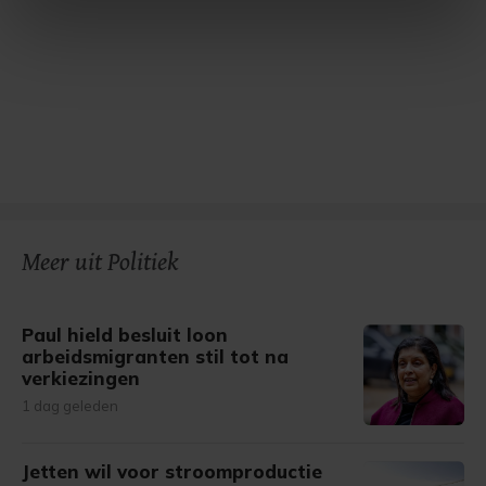
intrekken in de Cookieverklaring.
Met cookies werkt onze website beter en wordt jouw
bezoek makkelijker en persoonlijker. Op
onze cookiepagina kun je ons cookiebeleid bekijken en je
gemaakte keuze altijd wijzigen of intrekken.
Meer uit Politiek
Paul hield besluit loon
arbeidsmigranten stil tot na
verkiezingen
1 dag geleden
Jetten wil voor stroomproductie