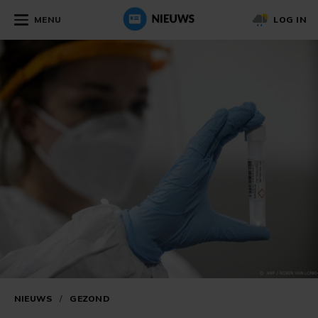
MENU
LOG IN
NIEUWS
/
GEZOND