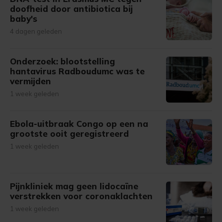
doofheid door antibiotica bij
baby's
4 dagen geleden
Onderzoek: blootstelling
hantavirus Radboudumc was te
vermijden
1 week geleden
Ebola-uitbraak Congo op een na
grootste ooit geregistreerd
1 week geleden
Pijnkliniek mag geen lidocaïne
verstrekken voor coronaklachten
1 week geleden