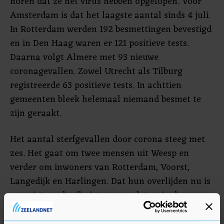
horen dat ze het virus hebben opgelopen. Voor
Amsterdam is dat het laagste aantal sinds 4 juli.
In Rotterdam werden 192 besmettingen bevestigd
en in Den Haag waren er 121 positieve tests.
Daarna volgt Almere met 93 nieuwe
coronagevallen. Zowel Utrecht als Tilburg
registreerde 63 positieve tests. In achttien
gemeenten bleek helemaal niemand besmet te
zijn geraakt.
Het aantal sterfgevallen door corona steeg met
zes. Het gaat om twee mensen uit Weesp en
verder om inwoners van Rotterdam, Voorst,
Langedijk en Harlingen. Dat hun overlijden nu is
geregistreerd, wil niet zeggen dat ze in de
afgelopen 24 uur zijn gestorven aan het virus.
Het duurt soms een tijdje voor een sterfgeval is