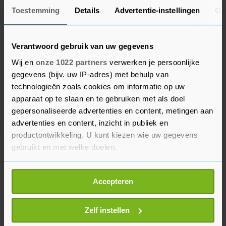
geregistreerd.
Toestemming
Details
Advertentie-instellingen
Ov
Begin van de uitbraak
Verantwoord gebruik van uw gegevens
Wij en
onze 1022 partners
verwerken je persoonlijke
In de afgelopen zeven dagen kreeg het RIVM 29
gegevens (bijv. uw IP-adres) met behulp van
meldingen van sterfgevallen, gemiddeld iets
technologieën zoals cookies om informatie op uw
meer dan vier per dag. Dat is het hoogste aantal
apparaat op te slaan en te gebruiken met als doel
sinds half juni.
gepersonaliseerde advertenties en content, metingen aan
advertenties en content, inzicht in publiek en
Sinds het begin van de uitbraak, bijna anderhalf
productontwikkeling. U kunt kiezen wie uw gegevens
jaar geleden, zijn 1,86 miljoen mensen positief
gebruikt en met welke doelen.
getest. Van bijna 17.800 mensen is zeker dat ze
Als u het toestaat, willen we ook graag:
aan het virus zijn overleden. De werkelijke
Accepteren
Informatie verzamelen over uw geografische
aantallen liggen hoger.
locatie, die tot een paar meter nauwkeurig kan zijn
Uw apparaat identificeren door het actief te
Zelf instellen
scannen op specifieke eigenschappen (fingerprinting)