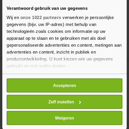
Verantwoord gebruik van uw gegevens
Wij en
onze 1022 partners
verwerken je persoonlijke
gegevens (bijv. uw IP-adres) met behulp van
technologieën zoals cookies om informatie op uw
apparaat op te slaan en te gebruiken met als doel
gepersonaliseerde advertenties en content, metingen aan
advertenties en content, inzicht in publiek en
productontwikkeling. U kunt kiezen wie uw gegevens
gebruikt en met welke doelen.
Meer uit Gezond
Als u het toestaat, willen we ook graag:
Accepteren
Informatie verzamelen over uw geografische
DNA-test in Erasmus MC tegen
locatie, die tot een paar meter nauwkeurig kan zijn
doofheid door antibiotica bij
Uw apparaat identificeren door het actief te
Zelf instellen
baby's
scannen op specifieke eigenschappen (fingerprinting)
4 dagen geleden
Lees meer over hoe uw persoonlijke gegevens worden
Weigeren
verwerkt en stel uw voorkeuren in het
detailgedeelte
in.
Onderzoek: blootstelling