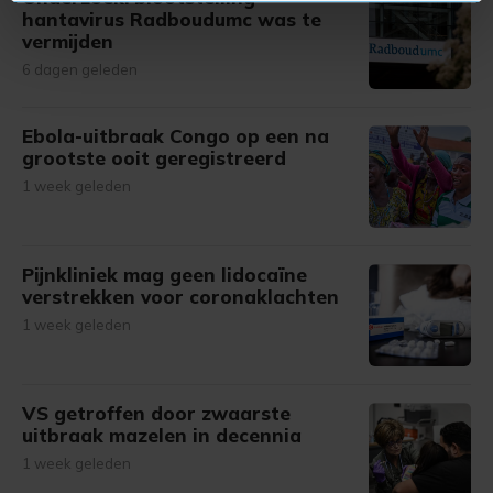
U kunt uw toestemming op elk moment wijzigen of
hantavirus Radboudumc was te
intrekken in de Cookieverklaring.
vermijden
6 dagen geleden
Met cookies werkt onze website beter en wordt jouw
bezoek makkelijker en persoonlijker. Op
Ebola-uitbraak Congo op een na
onze cookiepagina kun je ons cookiebeleid bekijken en je
grootste ooit geregistreerd
gemaakte keuze altijd wijzigen of intrekken.
1 week geleden
Pijnkliniek mag geen lidocaïne
verstrekken voor coronaklachten
1 week geleden
VS getroffen door zwaarste
uitbraak mazelen in decennia
1 week geleden