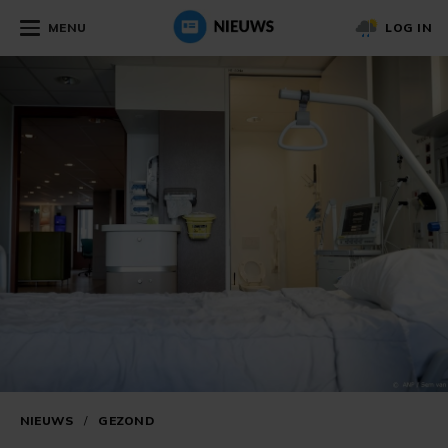
MENU
LOG IN
NIEUWS
/
GEZOND