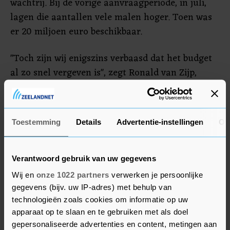
wachtrij. Bij de vorige aanvraagperiode, in juli,
lagen die aantallen vele malen hoger. Toen was
er 20 miljoen euro beschikbaar.
"Toch zijn wij enigszins verbaasd dat het budget
al zo snel vergeven is", zegt Ronald van Zijp,
STAP-manager bij UWV. "Ook in deze vorm blijft
het STAP-budget onverminderd populair en zien
mensen de kansen ervan in om hun
Toestemming
Details
Advertentie-instellingen
Ov
arbeidsmarktpositie te verbeteren." In het
voorjaar besloot het kabinet om vanaf volgend
jaar met het STAP-budget te stoppen. De laatste
Verantwoord gebruik van uw gegevens
mogelijkheid om het budget aan te vragen is op
Wij en
onze 1022 partners
verwerken je persoonlijke
15 november.
gegevens (bijv. uw IP-adres) met behulp van
technologieën zoals cookies om informatie op uw
apparaat op te slaan en te gebruiken met als doel
gepersonaliseerde advertenties en content, metingen aan