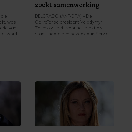
zoekt samenwerking
 die
BELGRADO (ANP/DPA) - De
loft, was
Oekraïense president Volodymyr
erie van
Zelensky heeft voor het eerst als
eel wordt
staatshoofd een bezoek aan Servië
dit
gebracht. Hij heeft zijn Servische
ingen dat
ambtgenoot Aleksandar Vučić
nt gaat",
gesproken over meer samenwerking,
onder meer op het gebied van
landbouw en voorziening van
levensmiddelen. Zelensky dankte zijn
gastheer voor de humanitaire hulp uit
Servië.