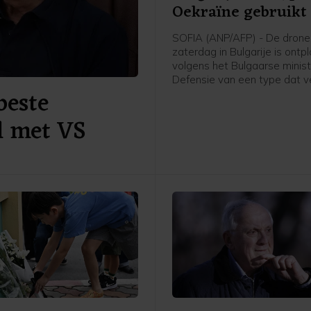
Oekraïne gebruikt
SOFIA (ANP/AFP) - De drone
zaterdag in Bulgarije is ontp
volgens het Bulgaarse minist
Defensie van een type dat v
beste
gebruikt door Oekraïne. "Op 
moment zijn er geen aanwijz
l met VS
het om een opzettelijk incide
aldus het ministerie.