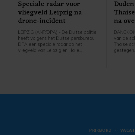
Speciale radar voor
Dodent
vliegveld Leipzig na
Thaise
drone-incident
na ove
LEIPZIG (ANP/DPA) - De Duitse politie
BANGKOK 
heeft volgens het Duitse persbureau
van de sch
DPA een speciale radar op het
Thaise sc
vliegveld van Leipzig en Halle
gestegen.
geplaatst. Het gaat volgens
zaterdag 
mediaberichten om een EchoShield-
schietpart
systeem dat drones van grotere
politie.
afstand kan zien aankomen.
PRIKBORD
VACAT