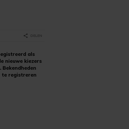
share
DELEN
egistreerd als
e nieuwe kiezers
ta. Bekendheden
 te registreren