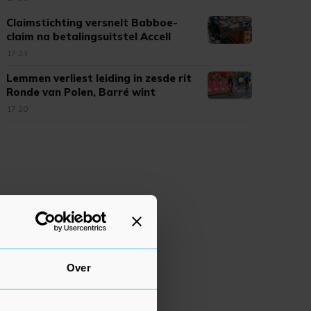
Claimstichting versnelt Babboe-
claim na betalingsuitstel Accell
17:23
Lemmen verliest leiding in zesde rit
Ronde van Polen, Barré wint
17:20
Over