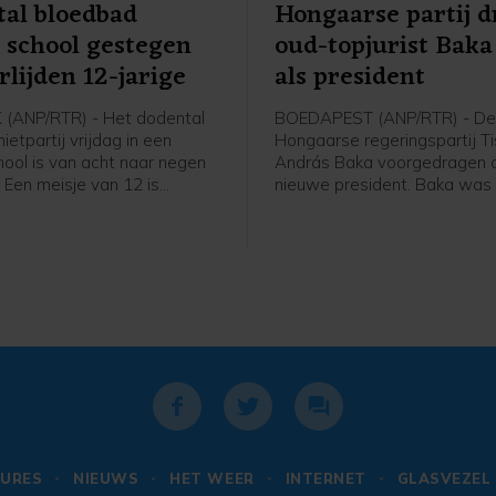
al bloedbad
Hongaarse partij d
 school gestegen
oud-topjurist Baka
rlijden 12-jarige
als president
(ANP/RTR) - Het dodental
BOEDAPEST (ANP/RTR) - D
ietpartij vrijdag in een
Hongaarse regeringspartij T
hool is van acht naar negen
András Baka voorgedragen a
 Een meisje van 12 is
nieuwe president. Baka was 
als gevolg van de
verleden parlementariër, maa
ij overleden, volgens de
vooral een bekende jurist. Hij
onder meer leiding aan het 
hooggerechtshof. Naar verw
stemt het parlement dinsdag
zijn benoeming.
URES
NIEUWS
HET WEER
INTERNET
GLASVEZEL