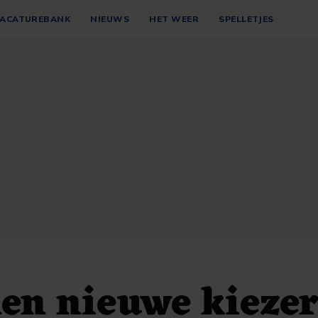
ACATUREBANK
NIEUWS
HET WEER
SPELLETJES
en nieuwe kiezer