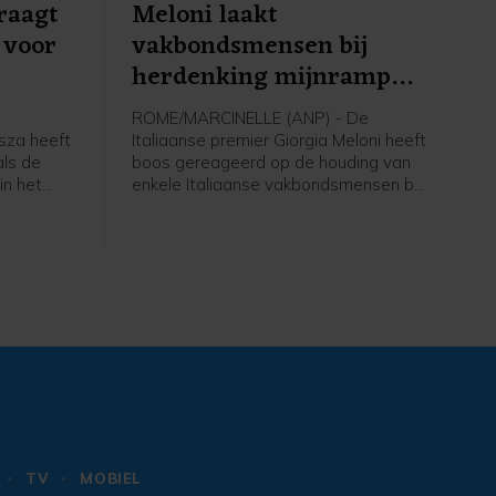
raagt
Meloni laakt
 voor
vakbondsmensen bij
herdenking mijnramp
Marcinelle
e
ROME/MARCINELLE (ANP) - De
isza heeft
Italiaanse premier Giorgia Meloni heeft
ls de
boos gereageerd op de houding van
in het
enkele Italiaanse vakbondsmensen bij
r is
de herdenking in België van de
 gaf
grootste mijnramp uit de Belgische
Hongaarse
geschiedenis. Daarbij kwamen in
achting
Marcinelle op 8 augustus 1956 262
 in met
mensen om, onder wie 136 Italianen.
TV
MOBIEL