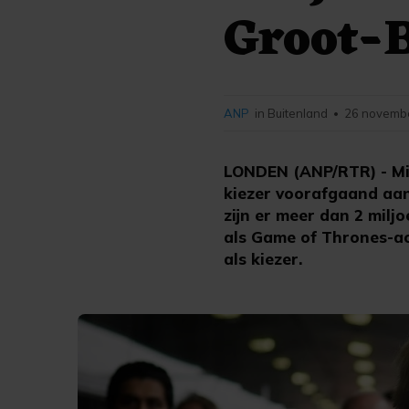
Groot-B
ANP
in Buitenland
26 novembe
•
LONDEN (ANP/RTR) - Mil
kiezer voorafgaand aan
zijn er meer dan 2 milj
als Game of Thrones-ac
als kiezer.