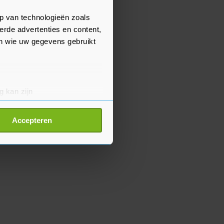
p van technologieën zoals
erde advertenties en content,
en wie uw gegevens gebruikt
g kan zijn
erprinting)
t
detailgedeelte
in. U kunt uw
Accepteren
p onze cookiepagina kun je