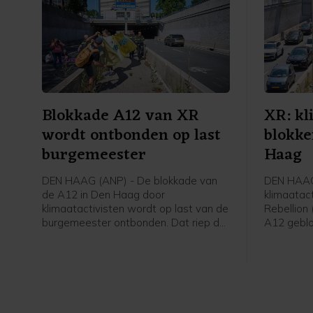
Blokkade A12 van XR
XR: kl
wordt ontbonden op last
blokke
burgemeester
Haag
DEN HAAG (ANP) - De blokkade van
DEN HAAG 
de A12 in Den Haag door
klimaatact
klimaatactivisten wordt op last van de
Rebellion
burgemeester ontbonden. Dat riep de
A12 geblo
politie ter plaatse om, was te horen
een woord
op een livestream van Extinction
middaguu
Rebellion. Kort daarna hoorden de
opgegaan 
betogers die nog op de weg zaten
de tunnel
dat ze waren aangehouden en begon
aangekon
de politie ze direct weg te halen.