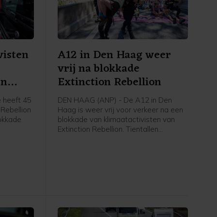
visten
A12 in Den Haag weer
vrij na blokkade
en
Extinction Rebellion
 heeft 45
DEN HAAG (ANP) - De A12 in Den
 Rebellion
Haag is weer vrij voor verkeer na een
okkade
blokkade van klimaatactivisten van
Extinction Rebellion. Tientallen
t nog vast
betogers gingen rond het middaguur
gent,
de snelweg op, waardoor de rijbaan
 zijn weer
de stad uit niet meer toegankelijk was.
an de rand
Op last van de burgemeester heeft de
politie de actievoerders er rond 14.00
uur vanaf gehaald. Inmiddels is de weg
weer open, zegt een
politiewoordvoerder.