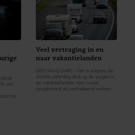
Veel vertraging in en
eurige
naar vakantielanden
DEN HAAG (ANP) - Het is volgens de
ANWB zaterdag druk op de wegen in
jarige
de vakantielanden, met zowel
ht van
terugkerend als vertrekkend verkeer.
Begin van de middag zijn de files op
 daartoe
veel plaatsen nog eens toegenomen.
stad.
twee
en gewond.
enhuis
aatse
ingen. De