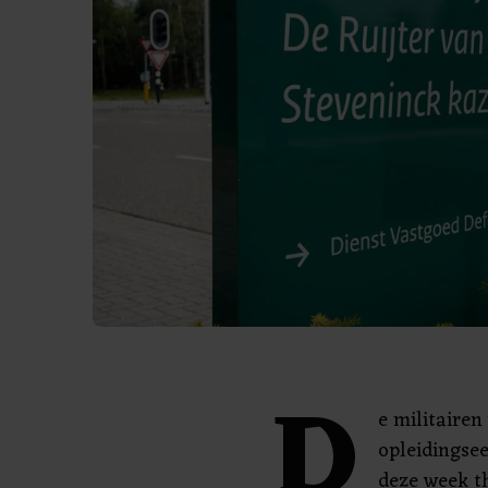
D
e militairen
opleidingse
deze week t