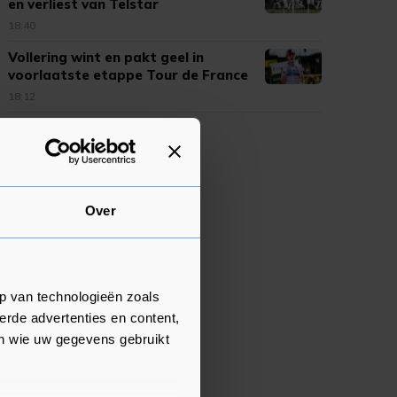
en verliest van Telstar
18:40
Vollering wint en pakt geel in
voorlaatste etappe Tour de France
18:12
Over
p van technologieën zoals
erde advertenties en content,
en wie uw gegevens gebruikt