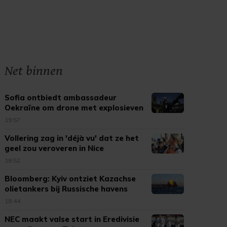
Net binnen
Sofia ontbiedt ambassadeur
Oekraïne om drone met explosieven
19:57
Vollering zag in 'déjà vu' dat ze het
geel zou veroveren in Nice
18:52
Bloomberg: Kyiv ontziet Kazachse
olietankers bij Russische havens
18:44
NEC maakt valse start in Eredivisie