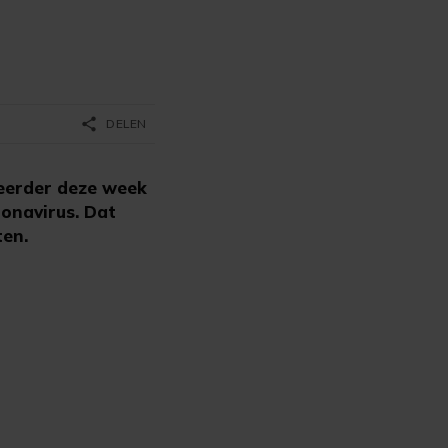
share
DELEN
 eerder deze week
ronavirus. Dat
ten.