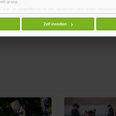
 ook graag:
 over uw geografische locatie, die tot een paar meter nauwkeuri
eren door het actief te scannen op specifieke eigenschappen (fing
onlijke gegevens worden verwerkt en stel uw voorkeuren in he
Zelf instellen
jzigen of intrekken in de Cookieverklaring.
te beter en wordt jouw bezoek makkelijker en persoonlijker. O
je gemaakte keuze altijd wijzigen of intrekken.