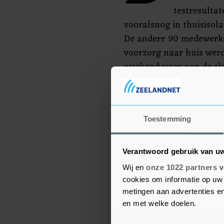
testresultat
vooralsnog in thuisisolat
De andere 90 medewerker
voorzorg naar huis wer
weekend weer aan de sla
Defensie geïnformeerd.
De commandant van de l
Maas, laat weten blij te 
Toestemming
Verantwoord gebruik van u
Wij en
onze 1022 partners
v
cookies om informatie op uw 
metingen aan advertenties en
en met welke doelen.