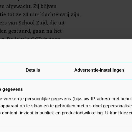
en afgewacht. Zij blijven
ie tot ze 24 uur klachtenvrij zijn.
s van School Zuid, die uit
den gestuurd, gaan na het
g. De lokale GGD is door
egerbasis, brigadegeneraal
zijn dat het loos alarm was.
Details
Advertentie-instellingen
w gegevens
erwerken je persoonlijke gegevens (bijv. uw IP-adres) met behul
apparaat op te slaan en te gebruiken met als doel gepersonalise
 content, inzicht in publiek en productontwikkeling. U kunt kiez