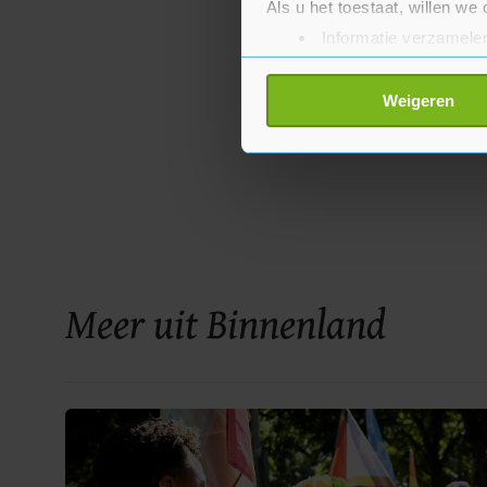
Als u het toestaat, willen we
Informatie verzamelen
Uw apparaat identific
Lees meer over hoe uw perso
Weigeren
toestemming op elk moment wi
Met cookies werkt onze websi
ons cookiebeleid bekijken en 
Meer uit Binnenland