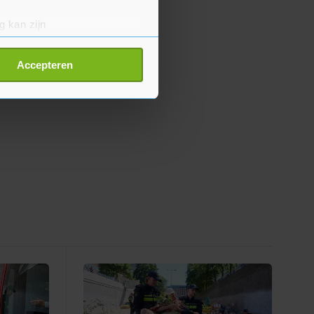
g kan zijn
erprinting)
t
detailgedeelte
in. U kunt uw
Accepteren
p onze cookiepagina kun je