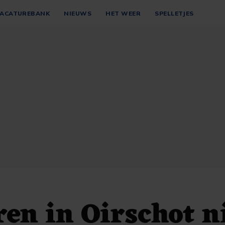
ACATUREBANK
NIEUWS
HET WEER
SPELLETJES
ren in Oirschot n