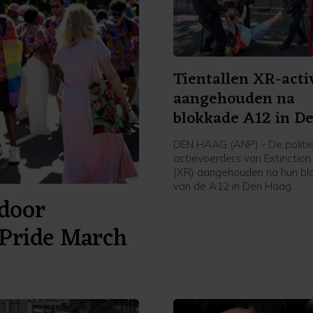
Tientallen XR-acti
aangehouden na
blokkade A12 in D
Haag
DEN HAAG (ANP) - De politie
actievoerders van Extinction
(XR) aangehouden na hun bl
van de A12 in Den Haag
door
zaterdagmiddag. Een man zi
voor mishandeling van een a
Pride March
meldt de politie. De anderen
vrijgelaten op een locatie a
van de stad.