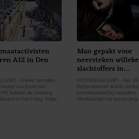
imaatactivisten
Man gepakt voor
ren A12 in Den
neersteken willek
slachtoffers in
Rotterdam
(ANP) - Enkele tientallen
ROTTERDAM (ANP) - Een 26-
ivisten van Extinction
Rotterdammer wordt verdac
 (XR) hebben de snelweg
betrokkenheid bij meerdere
kkeerd in Den Haag. Volgens
steekpartijen en een poging
voerster zijn ze rond het
zaterdagochtend in de Maas
r de Utrechtsebaan
Volgens de politie raakten 
en bevinden ze zich nu bij
willekeurig gekozen person
bak. De actie was niet vooraf
Een van hen is naar het ziek
digd.
gebracht, de ander is ter pl
behandeld aan zijn verwond