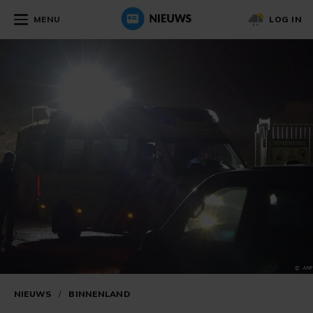
MENU
LOG IN
NIEUWS
/
BINNENLAND