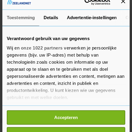
kon gebeuren.
Toestemming
Details
Advertentie-instellingen
Ov
Verantwoord gebruik van uw gegevens
Wij en
onze 1022 partners
verwerken je persoonlijke
gegevens (bijv. uw IP-adres) met behulp van
technologieën zoals cookies om informatie op uw
apparaat op te slaan en te gebruiken met als doel
gepersonaliseerde advertenties en content, metingen aan
advertenties en content, inzicht in publiek en
productontwikkeling. U kunt kiezen wie uw gegevens
gebruikt en met welke doelen.
Als u het toestaat, willen we ook graag:
Accepteren
Informatie verzamelen over uw geografische
locatie, die tot een paar meter nauwkeurig kan zijn