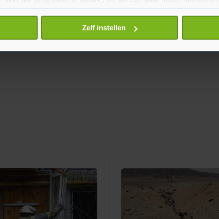
eren door het actief te scannen op specifieke eigenschappen (fing
onlijke gegevens worden verwerkt en stel uw voorkeuren in he
Zelf instellen
jzigen of intrekken in de Cookieverklaring.
te beter en wordt jouw bezoek makkelijker en persoonlijker. O
je gemaakte keuze altijd wijzigen of intrekken.