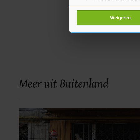
Uw apparaat identific
Lees meer over hoe uw perso
Weigeren
toestemming op elk moment wi
Met cookies werkt onze websi
ons cookiebeleid bekijken en 
Meer uit Buitenland