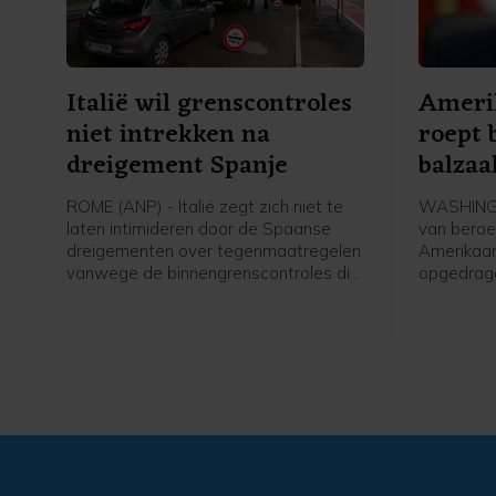
Italië wil grenscontroles
Ameri
niet intrekken na
roept
dreigement Spanje
balzaa
ROME (ANP) - Italië zegt zich niet te
WASHINGT
laten intimideren door de Spaanse
van beroe
dreigementen over tegenmaatregelen
Amerikaan
vanwege de binnengrenscontroles die
opgedrage
Italië eerder instelde voor reizigers uit
aan het Wi
Spanje. Rome kwam daarmee nadat
te leggen
afgelopen week tienduizenden
over twee
migranten de Spaanse exclave Ceuta
Trump de 
in Noord-Afrika hadden weten te
eventueel
bereiken vanuit Marokko. Tientallen
Hooggere
mensen kwamen daarbij om.