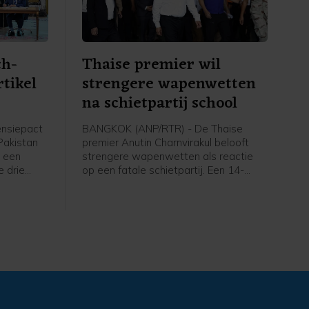
ch-
Thaise premier wil
rtikel
strengere wapenwetten
na schietpartij school
ensiepact
BANGKOK (ANP/RTR) - De Thaise
 Pakistan
premier Anutin Charnvirakul belooft
 een
strengere wapenwetten als reactie
e drie
op een fatale schietpartij. Een 14-
nneer zij
jarige jongen schoot vrijdag twee van
door
zijn grootouders dood en daarna vijf
ijke
anderen op zijn school, voordat hij
nval op
zichzelf van het leven beroofde.
worden
llen",
an de
n