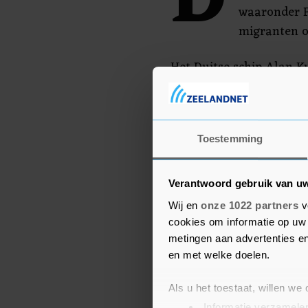
D
waaronder Fr
migranten o
Het Duitse schip Alan K
bij twee acties 84 mens
noodevacuaties waren d
aan boord. Het schip Oc
Toestemming
donderdag op vrijdag 6
Verantwoord gebruik van u
Wij en
onze 1022 partners
v
cookies om informatie op uw 
metingen aan advertenties en
en met welke doelen.
Als u het toestaat, willen we
Informatie verzamelen