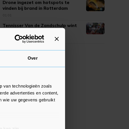
Drone ingezet om hotspots te
vinden bij brand in Rotterdam
01:01
Tennisser Van de Zandschulp wint
na stunt weer in Montréal
00:58
Over
p van technologieën zoals
erde advertenties en content,
en wie uw gegevens gebruikt
g kan zijn