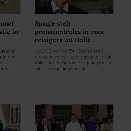
huwt
Spanje stelt
atie in
grenscontroles in voor
reizigers uit Italië
 gezant
MADRID (ANP/AFP) - Spanje stelt
r Jemen,
grenscontroles in voor reizigers vanuit
ag
Italië, laat de Spaanse regering weten.
rend
Dit als vergelding voor de
pt
grenscontroles die Italië eerder
p een
instelde voor reizigers uit Spanje
ict dan op
nadat tienduizenden migranten vorige
 de VN
week de Spaanse exclave Ceuta bij
 van april
Marokko wisten te bereiken. De
grenscontroles gaan zaterdag in en
blijven tot 7 september van kracht,
meldt het Spaanse ministerie van
Binnenlandse Zaken in een verklaring.