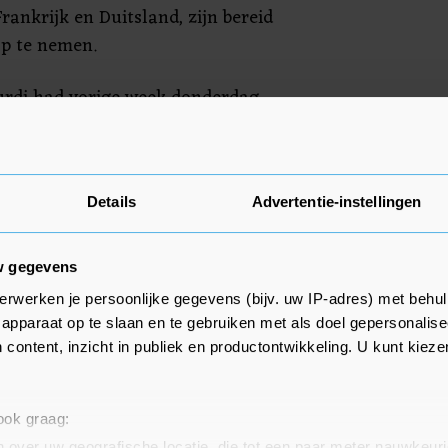
ankrijk en Duitsland, zijn bereid
p te nemen.
urdi had vorige week donderdag
en uit zee gehaald. Na meerdere
aar dinsdag nog 61 personen van
ean Viking had in de nacht van
Details
Advertentie-instellingen
0 migranten aan boord genomen.
w gegevens
erwerken je persoonlijke gegevens (bijv. uw IP-adres) met behul
apparaat op te slaan en te gebruiken met als doel gepersonalise
 content, inzicht in publiek en productontwikkeling. U kunt kiez
 ook graag:
 over uw geografische locatie, die tot een paar meter nauwkeuri