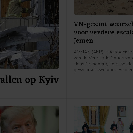
VN-gezant waarsc
voor verdere escal
Jemen
AMMAN (ANP) - De speciale
van de Verenigde Naties voo
Hans Grundberg, heeft vrijd
gewaarschuwd voor escale
allen op Kyiv
geweld in Jemen. "Jemen loo
vandaag een groter risico o
hernieuwd grootschalig confl
enig moment sinds het door
bemiddelde staakt-het-vuren
2022", schreef hij op X.