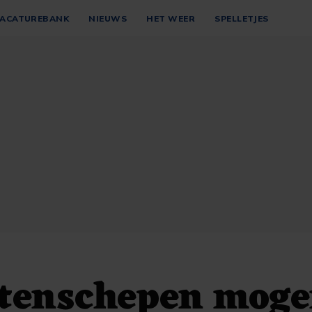
ACATUREBANK
NIEUWS
HET WEER
SPELLETJES
tenschepen mog