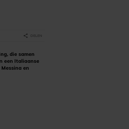
share
DELEN
ing, die samen
 een Italiaanse
n Messina en