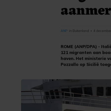
aanmere
ANP
in Buitenland
4 december
•
ROME (ANP/DPA) - Itali
121 migranten aan boo
haven. Het ministerie 
Pozzallo op Sicilië to