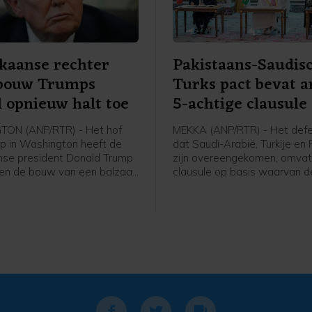
kaanse rechter
Pakistaans-Saudis
 bouw Trumps
Turks pact bevat a
l opnieuw halt toe
5-achtige clausule
ON (ANP/RTR) - Het hof
MEKKA (ANP/RTR) - Het def
p in Washington heeft de
dat Saudi-Arabië, Turkije en
se president Donald Trump
zijn overeengekomen, omvat
n de bouw van een balzaal
clausule op basis waarvan d
tte Huis tot nader order stil
landen elkaar verdedigen wa
. De uitspraak wordt pas
worden aangevallen. In een 
 weken van kracht, om
Pakistan gedeelde gezamenl
tijd te gunnen de zaak
verklaring staat dat "een aa
 voor te leggen aan het
een van de drie staten zal 
chtshof.
gezien als een aanval tegen a
vergelijkbaar met artikel 5 v
NAVO. Ook worden afsprake
gemaakt over intensievere
defensiesamenwerking.