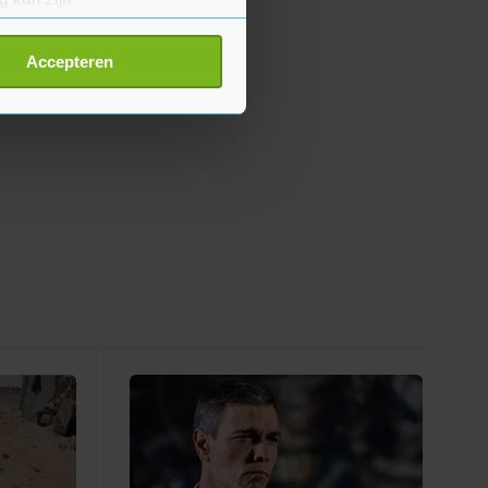
erprinting)
t
detailgedeelte
in. U kunt uw
Accepteren
p onze cookiepagina kun je