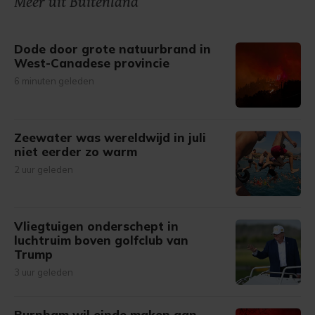
Meer uit Buitenland
gemaakte keuze altijd wijzigen of intrekken.
Dode door grote natuurbrand in
West-Canadese provincie
6 minuten geleden
Zeewater was wereldwijd in juli
niet eerder zo warm
2 uur geleden
Vliegtuigen onderschept in
luchtruim boven golfclub van
Trump
3 uur geleden
Burnham wil einde maken aan