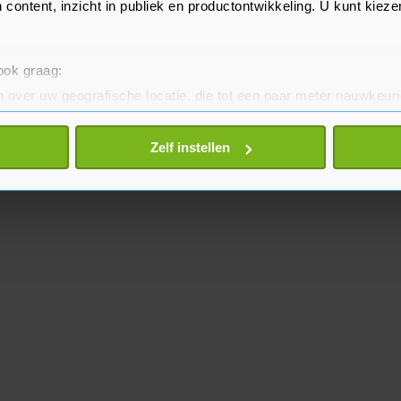
 content, inzicht in publiek en productontwikkeling. U kunt kiez
 ook graag:
 over uw geografische locatie, die tot een paar meter nauwkeuri
eren door het actief te scannen op specifieke eigenschappen (fing
onlijke gegevens worden verwerkt en stel uw voorkeuren in he
Zelf instellen
jzigen of intrekken in de Cookieverklaring.
te beter en wordt jouw bezoek makkelijker en persoonlijker. O
je gemaakte keuze altijd wijzigen of intrekken.