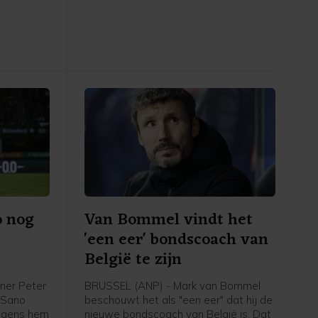
in het
van FIFA-competities. Voor het elftal
 stadion.
van bondscoach Arjan Veurink staat
op 9 en 13 oktober een dubbele
ontmoeting met Hongarije op het
programma. Volgens de KNVB
onderzoekt de UEFA de komende tijd
of de duels door zullen gaan.
o nog
Van Bommel vindt het
'een eer' bondscoach van
België te zijn
ner Peter
BRUSSEL (ANP) - Mark van Bommel
i Sano
beschouwt het als "een eer" dat hij de
olgens hem
nieuwe bondscoach van België is. Dat