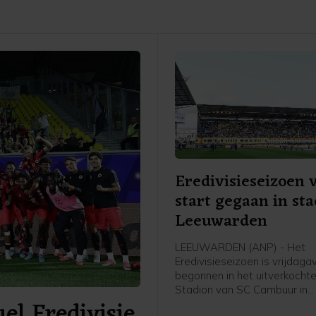
Eredivisieseizoen 
start gegaan in st
Leeuwarden
LEEUWARDEN (ANP) - Het
Eredivisieseizoen is vrijdag
begonnen in het uitverkochte
Stadion van SC Cambuur in
el Eredivisie
Leeuwarden. Het gepromov