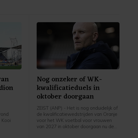
van
Nog onzeker of WK-
adion
kwalificatieduels in
oktober doorgaan
ZEIST (ANP) - Het is nog onduidelijk of
avond
de kwalificatiewedstrijden van Oranje
 Kooi
voor het WK voetbal voor vrouwen
van 2027 in oktober doorgaan nu de
eerde
UEFA een boycot heeft afgekondigd