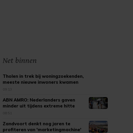
Net binnen
Tholen in trek bij woningzoekenden,
meeste nieuwe inwoners kwamen
uit Bergen op Zoom
09:13
ABN AMRO: Nederlanders gaven
minder uit tijdens extreme hitte
08:51
Zandvoort denkt nog jaren te
profiteren van 'marketingmachine'