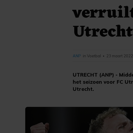
verruil
Utrech
ANP
in Voetbal
23 maart 2022
•
UTRECHT (ANP) - Midde
het seizoen voor FC Ut
Utrecht.