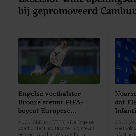
bij gepromoveerd Cambu
Engelse voetbalster
Noorse
Bronze steunt FIFA-
dat FI
boycot Europese
Infant
speelsters
AUCKLAND (ANP/RTR) - De Engelse
OSLO (AN
voetbalster Lucy Bronze (34) steunt
voetbalbo
een jaar voor het WK voetbal in
Infantino 