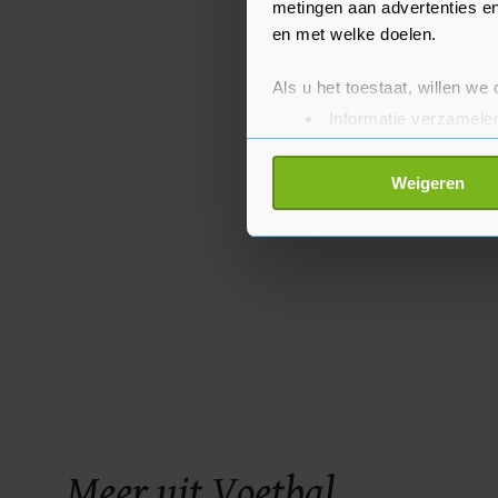
metingen aan advertenties en
en met welke doelen.
Als u het toestaat, willen we
Informatie verzamelen
Uw apparaat identific
Lees meer over hoe uw perso
Weigeren
toestemming op elk moment wi
Met cookies werkt onze websi
ons cookiebeleid bekijken en 
Meer uit Voetbal