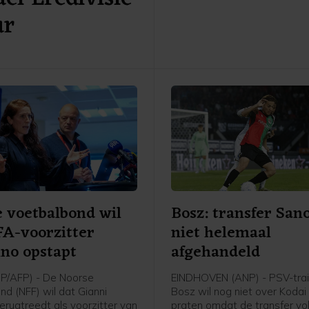
Cambuur ontvangt Excelsior 
ur
twee jaar geleden geopende
 voetbalbond wil
Bosz: transfer San
FA-voorzitter
niet helemaal
ino opstapt
afgehandeld
P/AFP) - De Noorse
EINDHOVEN (ANP) - PSV-trai
nd (NFF) wil dat Gianni
Bosz wil nog niet over Koda
terugtreedt als voorzitter van
praten omdat de transfer v