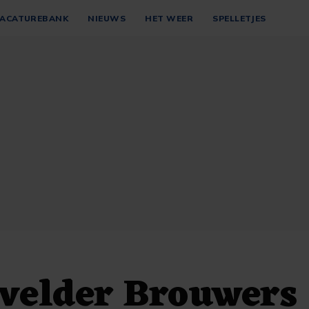
ACATUREBANK
NIEUWS
HET WEER
SPELLETJES
velder Brouwers