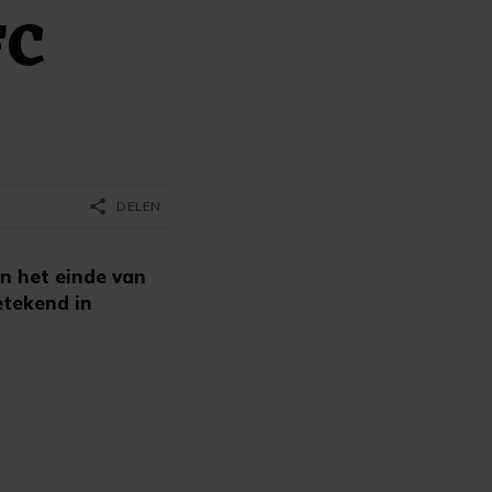
FC
share
DELEN
n het einde van
etekend in