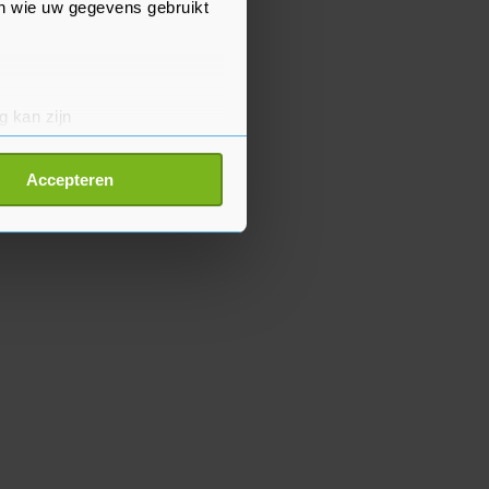
en wie uw gegevens gebruikt
g kan zijn
erprinting)
t
detailgedeelte
in. U kunt uw
Accepteren
p onze cookiepagina kun je