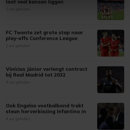
laat veel kansen liggen
intrekken in de Cookieverklaring.
2 uur geleden
Met cookies werkt onze website beter en wordt jouw
bezoek makkelijker en persoonlijker. Op
FC Twente zet grote stap naar
onze cookiepagina kun je ons cookiebeleid bekijken en je
play-offs Conference League
gemaakte keuze altijd wijzigen of intrekken.
2 uur geleden
Vinícius Júnior verlengt contract
bij Real Madrid tot 2032
4 uur geleden
Ook Engelse voetbalbond trekt
steun herverkiezing Infantino in
4 uur geleden