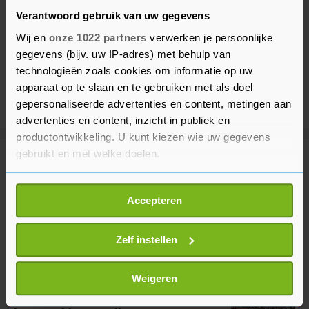
Verantwoord gebruik van uw gegevens
Wij en
onze 1022 partners
verwerken je persoonlijke
gegevens (bijv. uw IP-adres) met behulp van
technologieën zoals cookies om informatie op uw
apparaat op te slaan en te gebruiken met als doel
gepersonaliseerde advertenties en content, metingen aan
advertenties en content, inzicht in publiek en
productontwikkeling. U kunt kiezen wie uw gegevens
gebruikt en met welke doelen.
Meer uit Voetbal
Als u het toestaat, willen we ook graag:
Accepteren
Informatie verzamelen over uw geografische
Afrikaanse voetbalbond blijft FIFA-
locatie, die tot een paar meter nauwkeurig kan zijn
voorzitter Infantino steunen
Uw apparaat identificeren door het actief te
Zelf instellen
2 uur geleden
scannen op specifieke eigenschappen (fingerprinting)
Lees meer over hoe uw persoonlijke gegevens worden
Weigeren
verwerkt en stel uw voorkeuren in het
detailgedeelte
in.
Ajax verslaat Shelbourne, maar
U kunt uw toestemming op elk moment wijzigen of