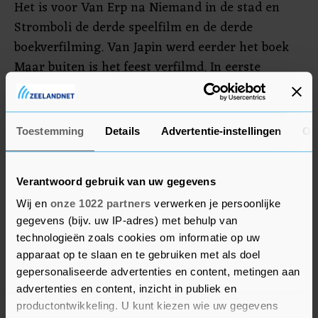
Het is voor Van Erp na Niemand in de stad en
Stromboli de derde speelfilm en de derde
boekverfilming. Van Japin werd eerder het boek
Maar buiten is het feest verfilmd. In eerste
instantie zou Erwin Olaf de film A Beautiful
Imperfection gaan verfilmen, maar wegens ziekte
moest hij afhaken.
Toestemming
Details
Advertentie-instellingen
Ov
Distributeur Dutch FilmWorks gaat de film te
zijner tijd in Nederland uitbrengen.
Verantwoord gebruik van uw gegevens
Wij en
onze 1022 partners
verwerken je persoonlijke
gegevens (bijv. uw IP-adres) met behulp van
technologieën zoals cookies om informatie op uw
apparaat op te slaan en te gebruiken met als doel
gepersonaliseerde advertenties en content, metingen aan
advertenties en content, inzicht in publiek en
productontwikkeling. U kunt kiezen wie uw gegevens