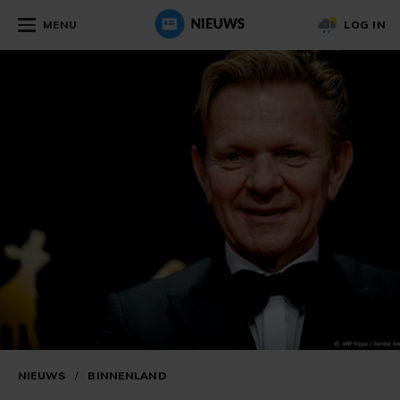
MENU
LOG IN
NIEUWS
/
BINNENLAND