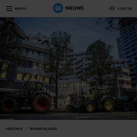
MENU
LOG IN
NIEUWS
/
BINNENLAND