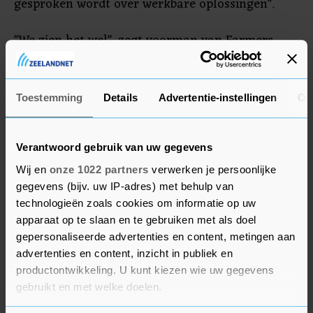
gesproken wordt over werkbare oplossingen".
"We zien het wel", zegt voorman van Farmers
Defence Force (FDF) Mark van den Oever over de
plannen van de boeren. Zijn organisatie hanteert
momenteel een "radiostilte". We gaan even niet
Toestemming
Details
Advertentie-instellingen
Ov
met media praten, we gaan met niemand praten."
Verantwoord gebruik van uw gegevens
Wij en
onze 1022 partners
verwerken je persoonlijke
gegevens (bijv. uw IP-adres) met behulp van
technologieën zoals cookies om informatie op uw
apparaat op te slaan en te gebruiken met als doel
gepersonaliseerde advertenties en content, metingen aan
advertenties en content, inzicht in publiek en
productontwikkeling. U kunt kiezen wie uw gegevens
gebruikt en met welke doelen.