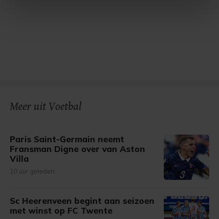
intrekken in de Cookieverklaring.
Met cookies werkt onze website beter en wordt jouw
bezoek makkelijker en persoonlijker. Op
onze cookiepagina kun je ons cookiebeleid bekijken en je
gemaakte keuze altijd wijzigen of intrekken.
Meer uit Voetbal
Paris Saint-Germain neemt
Fransman Digne over van Aston
Villa
10 uur geleden
Sc Heerenveen begint aan seizoen
met winst op FC Twente