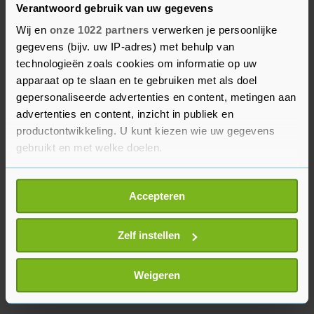
Verantwoord gebruik van uw gegevens
Maar tegen Paris Saint-Germain hebben we ook
Wij en
onze 1022 partners
verwerken je persoonlijke
gestunt. Als dat nog een keer lukt, is dat een
gegevens (bijv. uw IP-adres) met behulp van
grote stap vooruit", aldus Clement. "We zullen
technologieën zoals cookies om informatie op uw
proberen te spelen met overtuiging en lef. We
apparaat op te slaan en te gebruiken met als doel
moeten onder hun pressie uit kunnen voetballen.
gepersonaliseerde advertenties en content, metingen aan
Het geloof is er". Behalve Lang zijn ook de
advertenties en content, inzicht in publiek en
Nederlanders Ruud Vormer en Bas Dost met de
productontwikkeling. U kunt kiezen wie uw gegevens
gebruikt en met welke doelen.
Belgische kampioen meegereisd naar Leipzig.
Als u het toestaat, willen we ook graag:
Accepteren
Informatie verzamelen over uw geografische
locatie, die tot een paar meter nauwkeurig kan zijn
Uw apparaat identificeren door het actief te
Zelf instellen
scannen op specifieke eigenschappen (fingerprinting)
Lees meer over hoe uw persoonlijke gegevens worden
Weigeren
verwerkt en stel uw voorkeuren in het
detailgedeelte
in.
U kunt uw toestemming op elk moment wijzigen of