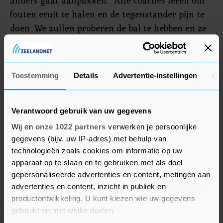
anders gaat aanpakken. "Alle coaches leren om
fouten eruit te halen en de tegenstander pijn te
doen. We zullen proberen de bal te hebben en ze
niet hun eigen spel te laten spelen."
De andere halve finale gaat woensdag tussen
Toestemming
Details
Advertentie-instellingen
Ov
Colombia en Uruguay. Argentinië won het
toernooi in 2021 voor de vijftiende keer.
Verantwoord gebruik van uw gegevens
Wij en
onze 1022 partners
verwerken je persoonlijke
gegevens (bijv. uw IP-adres) met behulp van
technologieën zoals cookies om informatie op uw
apparaat op te slaan en te gebruiken met als doel
gepersonaliseerde advertenties en content, metingen aan
advertenties en content, inzicht in publiek en
productontwikkeling. U kunt kiezen wie uw gegevens
gebruikt en met welke doelen.