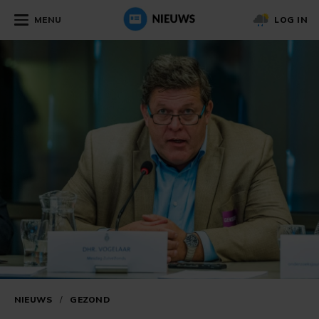
MENU
LOG IN
NIEUWS
/
GEZOND