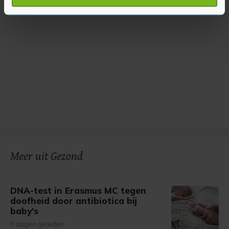
verwerkt en stel uw voorkeuren in het
detailgedeelte
in.
U kunt uw toestemming op elk moment wijzigen of
intrekken in de Cookieverklaring.
Met cookies werkt onze website beter en wordt jouw
bezoek makkelijker en persoonlijker. Op
onze cookiepagina kun je ons cookiebeleid bekijken en je
gemaakte keuze altijd wijzigen of intrekken.
Meer uit Gezond
DNA-test in Erasmus MC tegen
doofheid door antibiotica bij
baby's
5 dagen geleden