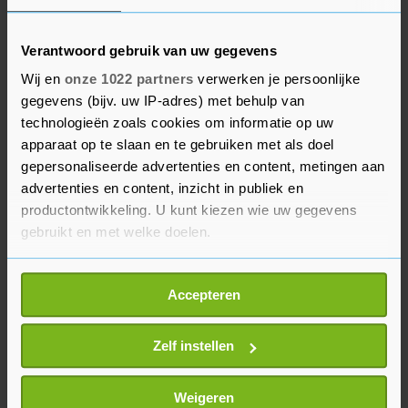
betwist dat dit de oorzaak is en verwijst naar een
lijst van natuurgebieden op de site van het RIVM.
Daarop zijn inderdaad natuurgebieden met veel
Verantwoord gebruik van uw gegevens
water, zoals de Waddenzee en de Oosterschelde,
Wij en
onze 1022 partners
verwerken je persoonlijke
aangemerkt als stikstofgevoelig.
gegevens (bijv. uw IP-adres) met behulp van
technologieën zoals cookies om informatie op uw
apparaat op te slaan en te gebruiken met als doel
Te veel stikstof is onder meer problematisch voor
gepersonaliseerde advertenties en content, metingen aan
de natuur, omdat bepaalde plantensoorten
advertenties en content, inzicht in publiek en
erdoor gaan woekeren en zo andere soorten
productontwikkeling. U kunt kiezen wie uw gegevens
verdringen. Hoge concentraties ammoniak en
gebruikt en met welke doelen.
stikstofoxiden zijn overigens ook slecht voor de
luchtkwaliteit en daarmee voor de gezondheid.
Als u het toestaat, willen we ook graag:
Accepteren
Informatie verzamelen over uw geografische
locatie, die tot een paar meter nauwkeurig kan zijn
Uw apparaat identificeren door het actief te
Zelf instellen
scannen op specifieke eigenschappen (fingerprinting)
Lees meer over hoe uw persoonlijke gegevens worden
Weigeren