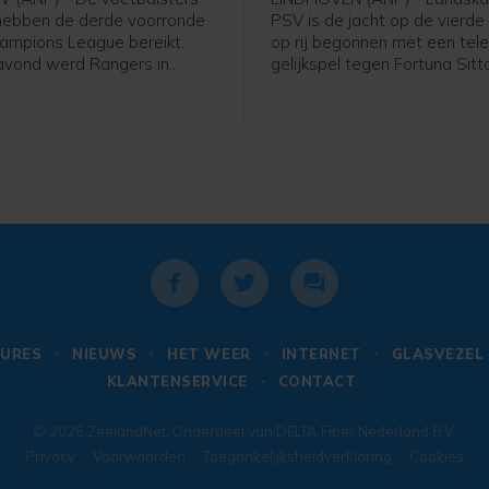
hebben de derde voorronde
PSV is de jacht op de vierde 
ampions League bereikt.
op rij begonnen met een tele
avond werd Rangers in
gelijkspel tegen Fortuna Sitt
 met 2-1 verslagen in de
ploeg van trainer Peter Bosz
 een mini-toernooi in de
in het eigen Philips Stadion 
orronde. In dat toernooitje
achterstand om in een 2-1-
woensdag, ook in Schotland,
voorsprong, maar Edouard M
an het Deense Brøndby.
bracht de ploeg uit Sittard i
blessuretijd op gelijke hoogt
URES
NIEUWS
HET WEER
INTERNET
GLASVEZEL
KLANTENSERVICE
CONTACT
© 2026
ZeelandNet
. Onderdeel van
DELTA Fiber Nederland B.V.
Privacy
Voorwaarden
Toegankelijksheidverklaring
Cookies