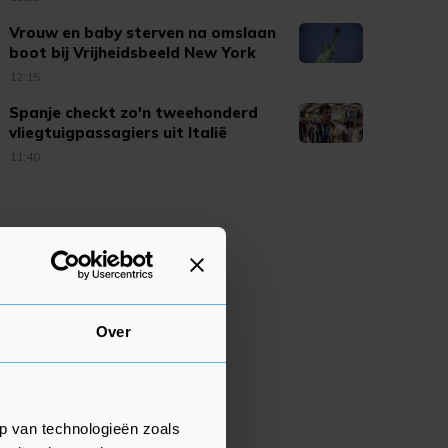
Vrouw en baby sterven na omslaan
boot bij Vrijheidsbeeld New York
12:15
Spanje checkt zo'n tweehonderd
vliegtuigpassagiers uit Italië
11:40
Over
p van technologieën zoals