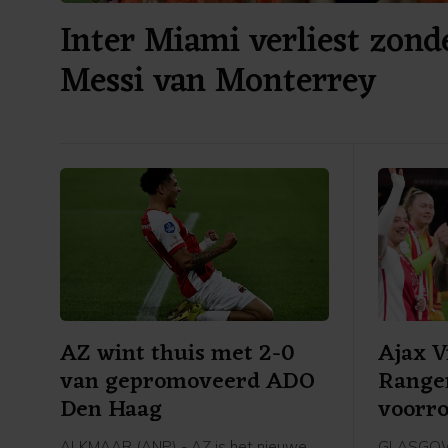
Inter Miami verliest zond
Messi van Monterrey
AZ wint thuis met 2-0
Ajax 
van gepromoveerd ADO
Range
Den Haag
voorr
Leagu
ALKMAAR (ANP) - AZ is het nieuwe
GLASGOW 