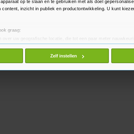
apparaat op te slaan en te gebruiken met als doel gepersonalise
 content, inzicht in publiek en productontwikkeling. U kunt kiez
 ook graag:
 over uw geografische locatie, die tot een paar meter nauwkeuri
eren door het actief te scannen op specifieke eigenschappen (fing
onlijke gegevens worden verwerkt en stel uw voorkeuren in he
Zelf instellen
jzigen of intrekken in de Cookieverklaring.
te beter en wordt jouw bezoek makkelijker en persoonlijker. O
je gemaakte keuze altijd wijzigen of intrekken.