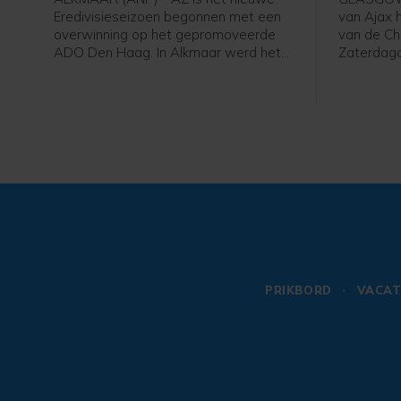
Eredivisieseizoen begonnen met een
van Ajax 
overwinning op het gepromoveerde
van de Ch
ADO Den Haag. In Alkmaar werd het
Zaterdag
zaterdagavond 2-0 voor de winnaar
Schotland
van de KNVB Beker en de Johan Cruijff
finale van
Schaal.
tweede vo
won Ajax 
met 2-0 v
PRIKBORD
VACAT