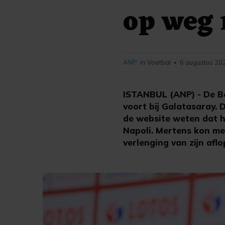
op weg 
ANP
in Voetbal
6 augustus 20
•
ISTANBUL (ANP) - De Bel
voort bij Galatasaray. 
de website weten dat he
Napoli. Mertens kon met
verlenging van zijn afl