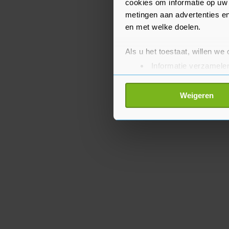
cookies om informatie op uw 
metingen aan advertenties en
en met welke doelen.
Als u het toestaat, willen we
Informatie verzamelen
Uw apparaat identific
Lees meer over hoe uw perso
Weigeren
toestemming op elk moment wi
Met cookies werkt onze websi
ons cookiebeleid bekijken en 