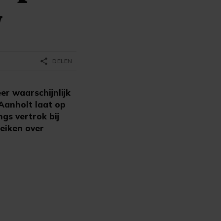
y
share
DELEN
er waarschijnlijk
 Aanholt laat op
ngs vertrok bij
reiken over