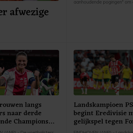
aanhoudende pogingen" om
er afwezige
organisatie en voorzitter Gia
Infantino te "ondermijnen" ve
De bond benadrukte dat po
Infantino's leiderschap aan 
volgens de procedures moe
verlopen zoals die zijn vastg
de statuten.
Vrouwen langs
Landskampioen P
rs naar derde
begint Eredivisie 
onde Champions
gelijkspel tegen F
e
(ANP) - De voetbalsters
EINDHOVEN (ANP) - Landsk