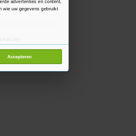
erde advertenties en content,
en wie uw gegevens gebruikt
g kan zijn
erprinting)
t
detailgedeelte
in. U kunt uw
Accepteren
p onze cookiepagina kun je