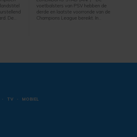
landstitel
voetbalsters van PSV hebben de
urstellend
derde en laatste voorronde van de
ard. De
Champions League bereikt. In
 draaide
Luxemburg versloeg de ploeg van
een
trainer Kasper Kurland HJK Helsinki in
de tweede ronde met 3-1, dankzij drie
ichut
treffers van Liz Rijsbergen.
n de
e.
TV
MOBIEL