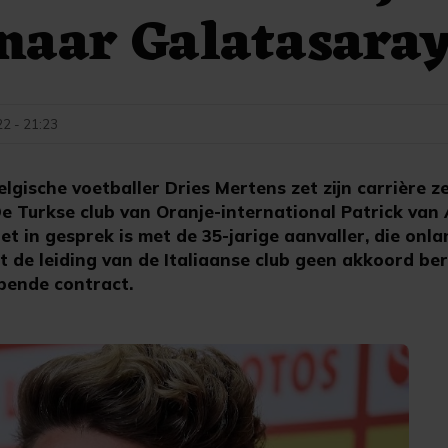
naar Galatasara
22 - 21:23
gische voetballer Dries Mertens zet zijn carrière ze
De Turkse club van Oranje-international Patrick van
t in gesprek is met de 35-jarige aanvaller, die onla
 de leiding van de Italiaanse club geen akkoord be
opende contract.