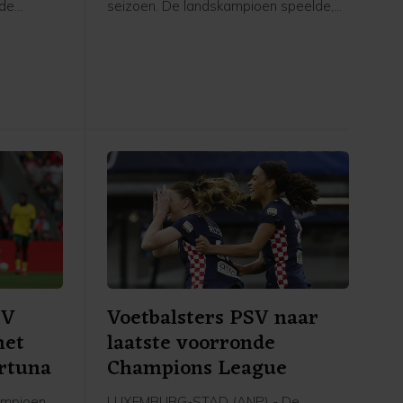
 de
seizoen. De landskampioen speelde,
nni
mede door een laat doelpunt van de
roordeeld.
bezoekers, thuis met 2-2 gelijk tegen
gingen om
Fortuna Sittard.
te vechten
ten
elegd in
SV
Voetbalsters PSV naar
met
laatste voorronde
ortuna
Champions League
ampioen
LUXEMBURG-STAD (ANP) - De