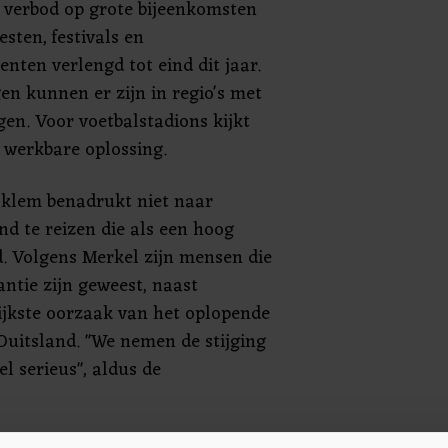
 verbod op grote bijeenkomsten
esten, festivals en
nten verlengd tot eind dit jaar.
en kunnen er zijn in regio's met
en. Voor voetbalstadions kijkt
 werkbare oplossing.
 klem benadrukt niet naar
nd te reizen die als een hoog
. Volgens Merkel zijn mensen die
antie zijn geweest, naast
rijkste oorzaak van het oplopende
Duitsland. "We nemen de stijging
 serieus", aldus de