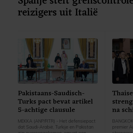
Spanje stelt grenscontrole
reizigers uit Italië
Pakistaans-Saudisch-
Thaise
Turks pact bevat artikel
stren
5-achtige clausule
na sch
MEKKA (ANP/RTR) - Het defensiepact
BANGKOK 
dat Saudi-Arabië, Turkije en Pakistan
premier An
zijn overeengekomen, omvat een
strengere