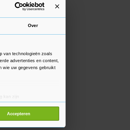
Over
p van technologieën zoals
erde advertenties en content,
en wie uw gegevens gebruikt
g kan zijn
erprinting)
t
detailgedeelte
in. U kunt uw
Accepteren