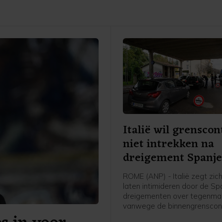
Italië wil grenscon
niet intrekken na
dreigement Spanj
ROME (ANP) - Italië zegt zich
laten intimideren door de S
dreigementen over tegenma
vanwege de binnengrenscont
Italië eerder instelde voor rei