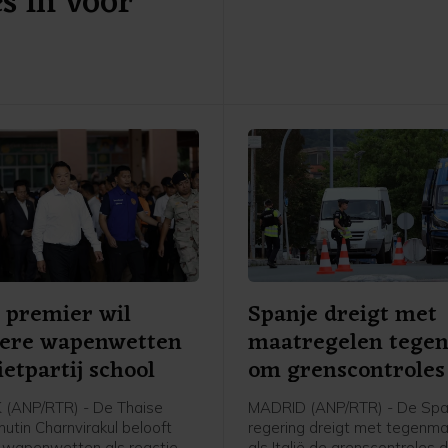
s in voor
Spanje. Rome kwam daarme
afgelopen week tienduizend
migranten de Spaanse excl
in Noord-Afrika hadden wete
bereiken vanuit Marokko. Tie
mensen kwamen daarbij om.
 premier wil
Spanje dreigt met
gere wapenwetten
maatregelen tegen 
ietpartij school
om grenscontroles
(ANP/RTR) - De Thaise
MADRID (ANP/RTR) - De Sp
utin Charnvirakul belooft
regering dreigt met tegenm
 wapenwetten als reactie
als Italië de grenscontroles d