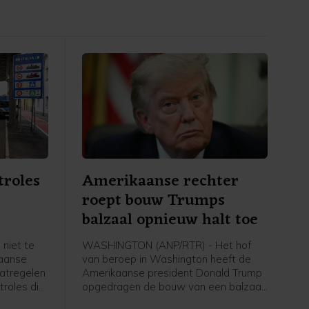
troles
Amerikaanse rechter
roept bouw Trumps
e
balzaal opnieuw halt toe
 niet te
WASHINGTON (ANP/RTR) - Het hof
paanse
van beroep in Washington heeft de
atregelen
Amerikaanse president Donald Trump
roles die
opgedragen de bouw van een balzaal
zigers uit
aan het Witte Huis tot nader order stil