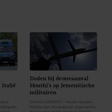
e nadat
te leggen. De uitspraak wordt pas
en
over twee weken van kracht, om
ave Ceuta
Trump de tijd te gunnen de zaak
n te
eventueel voor te leggen aan het
ntallen
Hooggerechtshof.
Doden bij droneaanval
Italië
Houthi's op Jemenitische
militairen
aanse
SANAA (ANP/AFP) - Houthi-rebellen
aatregelen
hebben een droneaanval uitgevoerd in
ie het
de provincie Marib, in Jemen. Daarbij