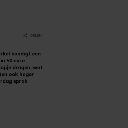
share
DELEN
rkel kondigt een
an 50 euro
kapje dragen, wat
aten ook hoger
erdag sprak