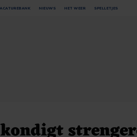
ACATUREBANK
NIEUWS
HET WEER
SPELLETJES
kondigt strenger