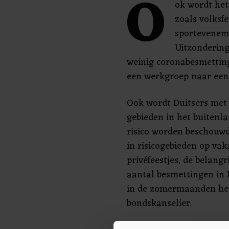
O
ok wordt het
zoals volksfe
sporteveneme
Uitzondering
weinig coronabesmetting
een werkgroep naar een
Ook wordt Duitsers met
gebieden in het buitenla
risico worden beschouwd
in risicogebieden op vak
privéfeestjes, de belang
aantal besmettingen in 
in de zomermaanden heel
bondskanselier.