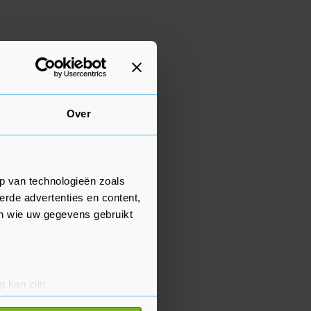
Over
p van technologieën zoals
erde advertenties en content,
en wie uw gegevens gebruikt
g kan zijn
erprinting)