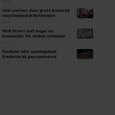
00:58
Veel overlast door grote brand bij
recyclingbedrijf Rotterdam
22:57
Wall Street sluit hoger na
banencijfer VS, Airbnb uitblinker
22:17
Excelsior wint openingsduel
Eredivisie bij gepromoveerd
Cambuur
22:03