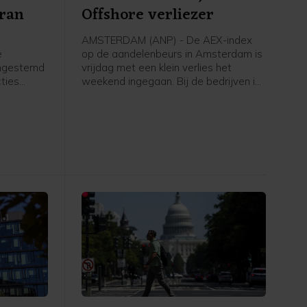
Iran
Offshore verliezer
AMSTERDAM (ANP) - De AEX-index
e
op de aandelenbeurs in Amsterdam is
ingestemd
vrijdag met een klein verlies het
ties
weekend ingegaan. Bij de bedrijven in
et moet
de hoofdgraadmeter was maritiem
oliedienstverlener SBM Offshore een
ngenomen
negatieve uitschieter, na een dag
ing treedt.
eerder nog uitblinker te zijn geweest
k volgende
door sterke cijfers en verwachtingen.
Verder ging de aandacht van
beleggers onder meer uit naar het
belangrijke Amerikaanse
banenrapport, dat veel zwakker uitviel
dan verwacht.