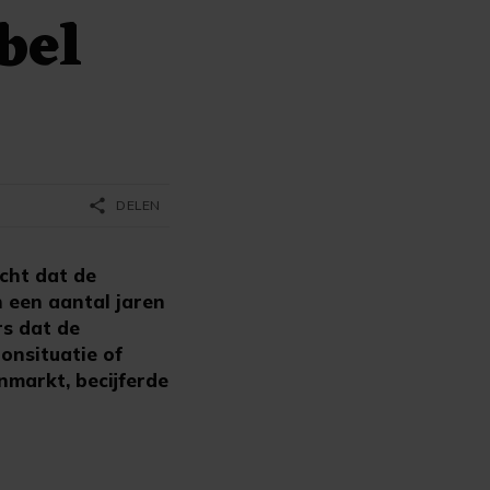
bel
share
DELEN
cht dat de
n een aantal jaren
rs dat de
onsituatie of
nmarkt, becijferde