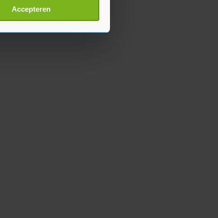
t
detailgedeelte
in. U kunt uw
Accepteren
p onze cookiepagina kun je