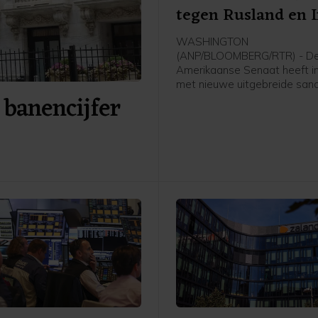
tegen Rusland en 
WASHINGTON
(ANP/BLOOMBERG/RTR) - D
Amerikaanse Senaat heeft 
met nieuwe uitgebreide sanc
 banencijfer
tegen Rusland en Iran. De w
ook nog door het Huis van
Afgevaardigden worden aa
voordat die definitief in werk
Die behandeling kan mogelij
maand al plaatsvinden.