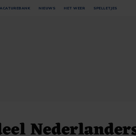
ACATUREBANK
NIEUWS
HET WEER
SPELLETJES
eel Nederlander