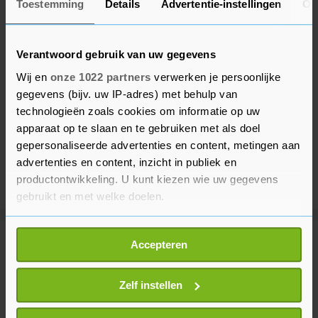
Toestemming
Details
Advertentie-instellingen
Ov
Verantwoord gebruik van uw gegevens
Wij en
onze 1022 partners
verwerken je persoonlijke
gegevens (bijv. uw IP-adres) met behulp van
technologieën zoals cookies om informatie op uw
apparaat op te slaan en te gebruiken met als doel
gepersonaliseerde advertenties en content, metingen aan
advertenties en content, inzicht in publiek en
productontwikkeling. U kunt kiezen wie uw gegevens
gebruikt en met welke doelen.
Als u het toestaat, willen we ook graag:
Meer uit Sport
Accepteren
Informatie verzamelen over uw geografische
locatie, die tot een paar meter nauwkeurig kan zijn
Uw apparaat identificeren door het actief te
Zelf instellen
Niewiadoma boos op ploeggenoot
scannen op specifieke eigenschappen (fingerprinting)
Vollering na verliezen gele trui