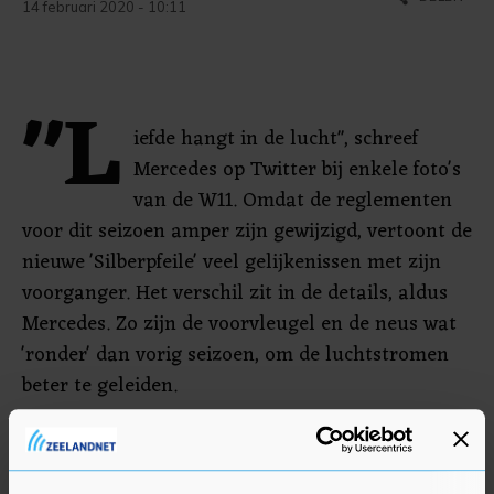
14 februari 2020 - 10:11
"L
iefde hangt in de lucht", schreef
Mercedes op Twitter bij enkele foto's
van de W11. Omdat de reglementen
voor dit seizoen amper zijn gewijzigd, vertoont de
nieuwe 'Silberpfeile' veel gelijkenissen met zijn
voorganger. Het verschil zit in de details, aldus
Mercedes. Zo zijn de voorvleugel en de neus wat
'ronder' dan vorig seizoen, om de luchtstromen
beter te geleiden.