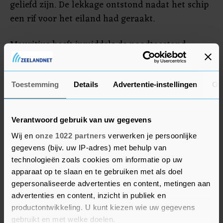
geliefd zijn. De lekkage ontstond nadat het schip
een rif voor het eiland had geraakt.
Mauritius heeft inmiddels de noodtoestand
uitgeroepen en de voormalige koloniale macht
Frankrijk heeft hulp gestuurd. De
milieugroepering Greenpeace vreest een grote
Toestemming
Details
Advertentie-instellingen
Ov
ramp. In mangrovemoerassen moest al zwarte
smurrie worden verwijderd.
Verantwoord gebruik van uw gegevens
Wij en
onze 1022 partners
verwerken je persoonlijke
gegevens (bijv. uw IP-adres) met behulp van
technologieën zoals cookies om informatie op uw
apparaat op te slaan en te gebruiken met als doel
gepersonaliseerde advertenties en content, metingen aan
advertenties en content, inzicht in publiek en
productontwikkeling. U kunt kiezen wie uw gegevens
gebruikt en met welke doelen.