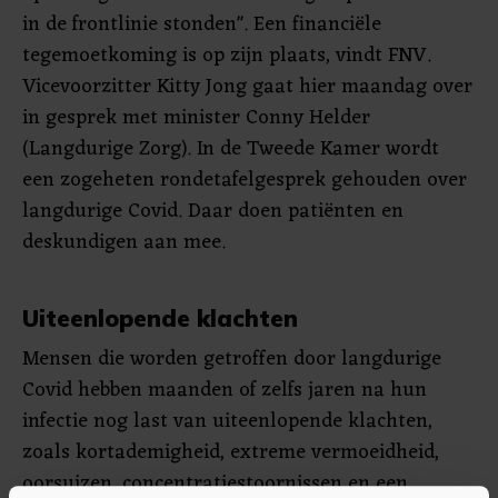
in de frontlinie stonden". Een financiële
tegemoetkoming is op zijn plaats, vindt FNV.
Vicevoorzitter Kitty Jong gaat hier maandag over
in gesprek met minister Conny Helder
(Langdurige Zorg). In de Tweede Kamer wordt
een zogeheten rondetafelgesprek gehouden over
langdurige Covid. Daar doen patiënten en
deskundigen aan mee.
Uiteenlopende klachten
Mensen die worden getroffen door langdurige
Covid hebben maanden of zelfs jaren na hun
infectie nog last van uiteenlopende klachten,
zoals kortademigheid, extreme vermoeidheid,
oorsuizen, concentratiestoornissen en een