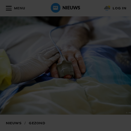
MENU
LOG IN
NIEUWS
/
GEZOND