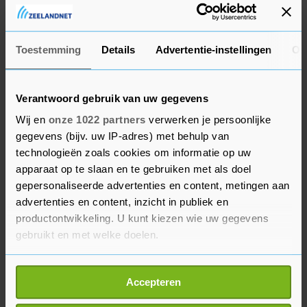
ontregeld autonoom zenuwstelsel. Mede doordat
de gezondheidsproblemen zo divers zijn,
ontbreekt het volgens de patiëntengroep vaak
Toestemming
Details
Advertentie-instellingen
Ov
aan een goede diagnose.
Verantwoord gebruik van uw gegevens
Patiënten met long Covid zijn vaak "niet of
nauwelijks meer in staat om te werken, kunnen
Wij en
onze 1022 partners
verwerken je persoonlijke
gegevens (bijv. uw IP-adres) met behulp van
niet meer voor hun kinderen zorgen, hun sociale
technologieën zoals cookies om informatie op uw
leven komt tot stilstand, en zelfs de basistaken in
apparaat op te slaan en te gebruiken met als doel
huis zijn soms te zwaar", aldus de
gepersonaliseerde advertenties en content, metingen aan
belangenorganisatie.
advertenties en content, inzicht in publiek en
productontwikkeling. U kunt kiezen wie uw gegevens
Hoeveel Nederlanders precies aan langdurige
gebruikt en met welke doelen.
klachten lijden na een coronabesmetting is niet
Als u het toestaat, willen we ook graag:
bekend. De patiëntengroep schat het op basis van
Accepteren
Informatie verzamelen over uw geografische
Brits onderzoek op ongeveer 1,4 procent van de
locatie, die tot een paar meter nauwkeurig kan zijn