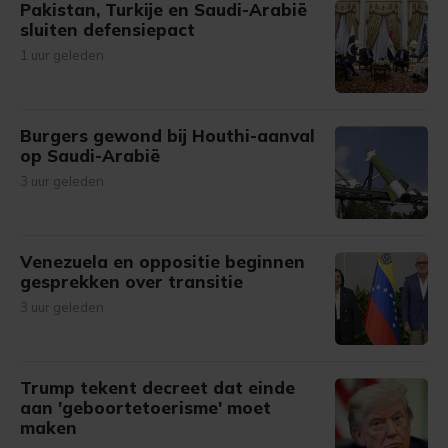
Pakistan, Turkije en Saudi-Arabië
sluiten defensiepact
1 uur geleden
Burgers gewond bij Houthi-aanval
op Saudi-Arabië
3 uur geleden
Venezuela en oppositie beginnen
gesprekken over transitie
3 uur geleden
Trump tekent decreet dat einde
aan 'geboortetoerisme' moet
maken