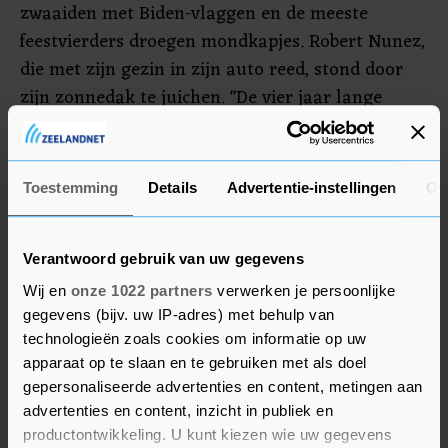
zwaaiden met Biden-vlaggen en de meeste
feestvierders droegen mondkapjes. Robert Nunez,
die met zijn gezin in zijn auto reed, stond door
zijn zonnedak te juichen. "De vier jaar lange
nachtmerrie is voorbij", aldus Nunez, die zei dat
hij huilde toen hij ontdekte dat het
presidentschap van Trump ten einde liep. "Ik ben
Toestemming
Details
Advertentie-instellingen
Ov
zo blij. Ik weet niet wat ik moet doen", zei een
vrouw in de buurt van het congrescentrum met
tranen over haar wangen.
Verantwoord gebruik van uw gegevens
Wij en
onze 1022 partners
verwerken je persoonlijke
gegevens (bijv. uw IP-adres) met behulp van
technologieën zoals cookies om informatie op uw
apparaat op te slaan en te gebruiken met als doel
gepersonaliseerde advertenties en content, metingen aan
advertenties en content, inzicht in publiek en
productontwikkeling. U kunt kiezen wie uw gegevens