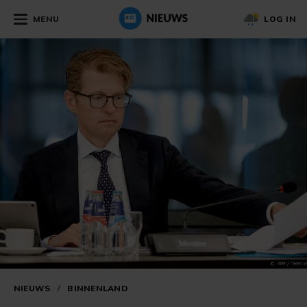
MENU
LOG IN
NIEUWS
/
BINNENLAND