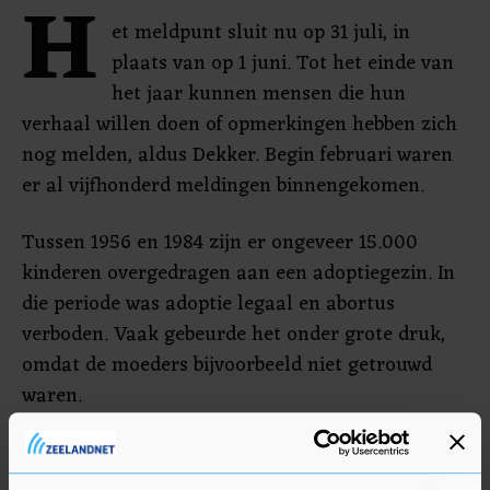
H
et meldpunt sluit nu op 31 juli, in
plaats van op 1 juni. Tot het einde van
het jaar kunnen mensen die hun
verhaal willen doen of opmerkingen hebben zich
nog melden, aldus Dekker. Begin februari waren
er al vijfhonderd meldingen binnengekomen.
Tussen 1956 en 1984 zijn er ongeveer 15.000
kinderen overgedragen aan een adoptiegezin. In
die periode was adoptie legaal en abortus
verboden. Vaak gebeurde het onder grote druk,
omdat de moeders bijvoorbeeld niet getrouwd
waren.