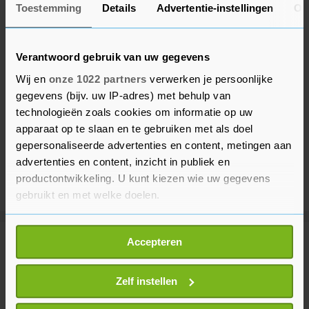
Toestemming
Details
Advertentie-instellingen
Ov
Verantwoord gebruik van uw gegevens
Wij en
onze 1022 partners
verwerken je persoonlijke
gegevens (bijv. uw IP-adres) met behulp van
technologieën zoals cookies om informatie op uw
apparaat op te slaan en te gebruiken met als doel
gepersonaliseerde advertenties en content, metingen aan
advertenties en content, inzicht in publiek en
productontwikkeling. U kunt kiezen wie uw gegevens
gebruikt en met welke doelen.
Als u het toestaat, willen we ook graag:
Accepteren
Meer uit Binnenland
Informatie verzamelen over uw geografische
locatie, die tot een paar meter nauwkeurig kan zijn
Uw apparaat identificeren door het actief te
Zelf instellen
Gewonde bij steekincident in
scannen op specifieke eigenschappen (fingerprinting)
Schinveld