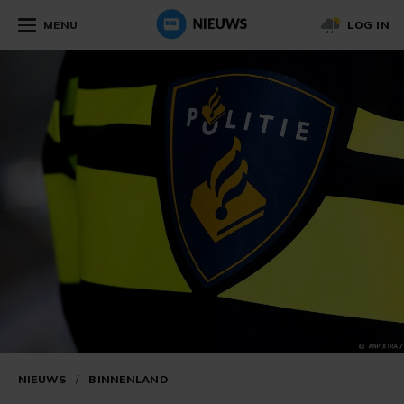
MENU
LOG IN
NIEUWS
/
BINNENLAND