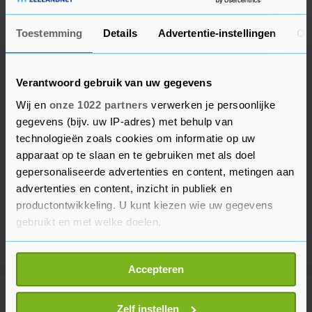
Toestemming
Details
Advertentie-instellingen
Ov
Verantwoord gebruik van uw gegevens
Wij en
onze 1022 partners
verwerken je persoonlijke
gegevens (bijv. uw IP-adres) met behulp van
technologieën zoals cookies om informatie op uw
apparaat op te slaan en te gebruiken met als doel
gepersonaliseerde advertenties en content, metingen aan
advertenties en content, inzicht in publiek en
productontwikkeling. U kunt kiezen wie uw gegevens
gebruikt en met welke doelen.
Als u het toestaat, willen we ook graag:
Accepteren
Informatie verzamelen over uw geografische
locatie, die tot een paar meter nauwkeurig kan zijn
Meer uit Binnenland
Uw apparaat identificeren door het actief te
Zelf instellen