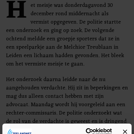
H
et meisje was donderdagavond 30
december rond middernacht als
vermist opgegeven. De politie startte
een onderzoek en ging op zoek. De volgende
ochtend meldde een groepje sporters dat ze in
een speelparkje aan de Melchior Treublaan in
Leiden een lichaam hadden gevonden. Het bleek
om het vermiste meisje te gaan.
Het onderzoek daarna leidde naar de nu
aangehouden verdachte. Hij zit in beperkingen en
mag dus alleen contact hebben met zijn
advocaat. Maandag wordt hij voorgeleid aan een
rechter-commissaris. De politie onderzoekt wat
de rol van de verdachte is geweest en is dringend
op zoek naar getuigen.