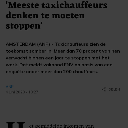
'Meeste taxichauffeurs
denken te moeten
stoppen'
AMSTERDAM (ANP) - Taxichauffeurs zien de
toekomst somber in. Meer dan 70 procent van hen
verwacht binnen een jaar te stoppen met het
werk. Dat meldt vakbond FNV op basis van een
enquête onder meer dan 200 chauffeurs.
ANP
share
DELEN
4 juni 2020 - 10:27
et gemiddelde inkomen van