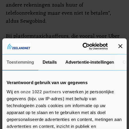
andere rekeningen zoals huur of
telefoonrekening maar even niet te betalen",
aldus Sewgobind.
Bij platformtaxichauffeurs, die vooral voor Uber
werken, is het percentage dat verwacht te
stoppen nog hoger dan bij zelfstandige
taxichauffeurs. Dat komt volgens het FNV omdat
Toestemming
Details
Advertentie-instellingen
Ov
die chauffeurs afhankelijk zijn van de app en
toch al minder verdienden. Ook hebben zij geen
zakelijke klanten waar ze op kunnen
Verantwoord gebruik van uw gegevens
terugvallen.
Wij en
onze 1022 partners
verwerken je persoonlijke
gegevens (bijv. uw IP-adres) met behulp van
technologieën zoals cookies om informatie op uw
apparaat op te slaan en te gebruiken met als doel
gepersonaliseerde advertenties en content, metingen aan
advertenties en content, inzicht in publiek en