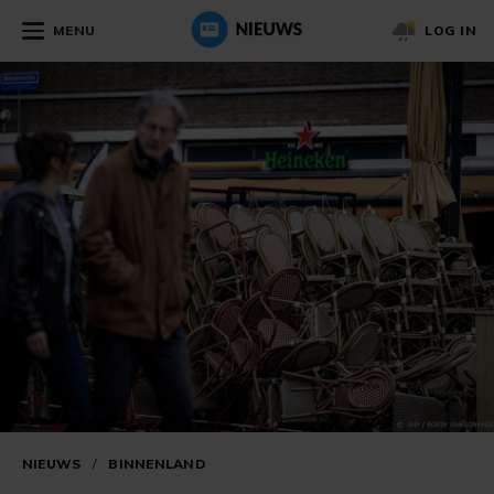
MENU
LOG IN
NIEUWS
/
BINNENLAND