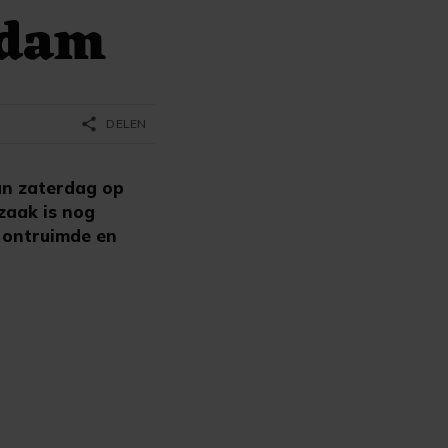
ndam
share
DELEN
an zaterdag op
zaak is nog
 ontruimde en