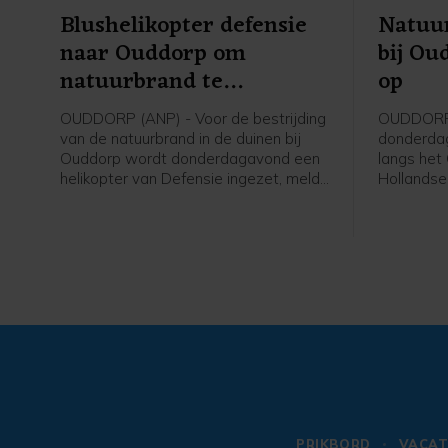
Blushelikopter defensie
Natuu
naar Ouddorp om
bij Ou
natuurbrand te
op
bestrijden
OUDDORP (ANP) - Voor de bestrijding
OUDDORP 
van de natuurbrand in de duinen bij
donderdag
Ouddorp wordt donderdagavond een
langs het 
helikopter van Defensie ingezet, meldt
Hollandse
de veiligheidsregio. De bijstand is
uit. Voor 
aangevraagd omdat de harde wind
van Grip 1
het bestrijden van het vuur vanaf de
onder mee
grond bemoeilijkt. Vanaf naar
Operation
verwachting 19.30 uur is de helikopter
de brandb
ter plaatse. Mogelijk gaat het om
informati
twee blushelikopters. De
De brandw
veiligheidsregio kon dit nog niet
korpsen ui
bevestigen.
PRIKBORD
VACAT