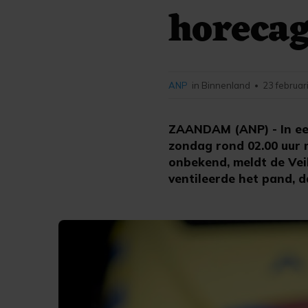
horeca
ANP
in Binnenland
23 februar
•
ZAANDAM (ANP) - In ee
zondag rond 02.00 uur 
onbekend, meldt de Ve
ventileerde het pand, d