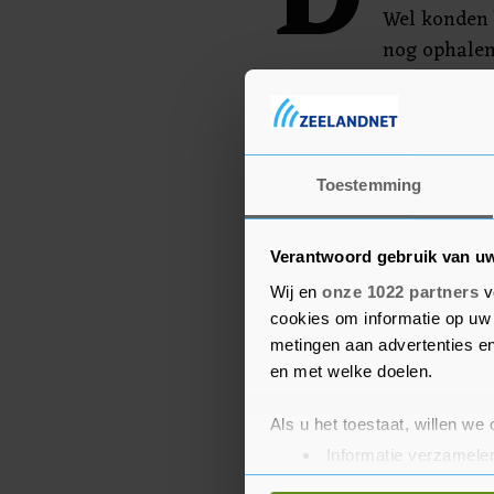
D
Wel konden 
nog ophalen
Zaandam werd in verband
afgesloten.
Toestemming
Verantwoord gebruik van u
Wij en
onze 1022 partners
v
cookies om informatie op uw 
metingen aan advertenties en
en met welke doelen.
Als u het toestaat, willen we
Informatie verzamelen
Uw apparaat identific