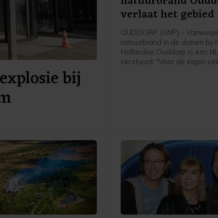
natuurbrand Oudd
verlaat het gebied
OUDDORP (ANP) - Vanwege
natuurbrand in de duinen bij 
Hollandse Ouddorp is een NL
verstuurd. "Voor de eigen veil
explosie bij
het belangrijk om het gebied
verlaten en uit de rook te blij
am
meldt de veiligheidsregio.