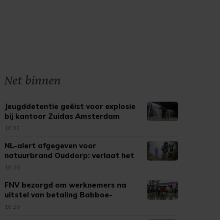
Net binnen
Jeugddetentie geëist voor explosie
bij kantoor Zuidas Amsterdam
18:32
NL-alert afgegeven voor
natuurbrand Ouddorp: verlaat het
gebied
18:28
FNV bezorgd om werknemers na
uitstel van betaling Babboe-
moeder
18:26