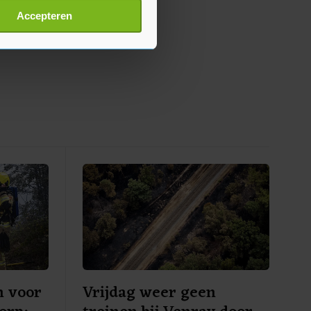
t
detailgedeelte
in. U kunt uw
Accepteren
p onze cookiepagina kun je
n voor
Vrijdag weer geen