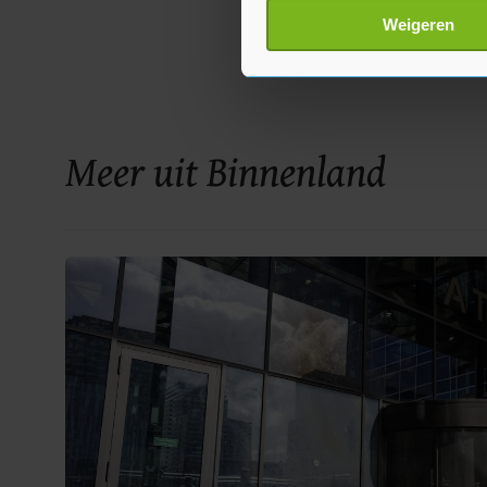
Lees meer over hoe uw perso
Weigeren
toestemming op elk moment wi
Met cookies werkt onze websi
ons cookiebeleid bekijken en 
Meer uit Binnenland