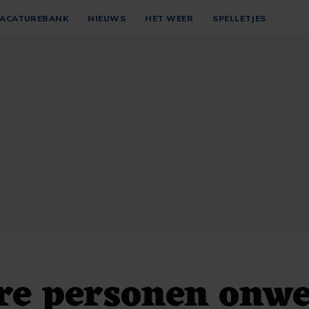
ACATUREBANK
NIEUWS
HET WEER
SPELLETJES
e personen onwe