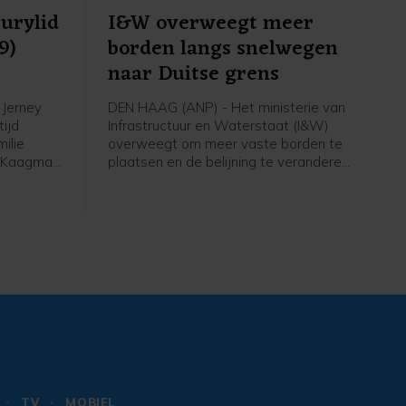
jurylid
I&W overweegt meer
9)
borden langs snelwegen
naar Duitse grens
 Jerney
DEN HAAG (ANP) - Het ministerie van
tijd
Infrastructuur en Waterstaat (I&W)
ilie
overweegt om meer vaste borden te
 Kaagman
plaatsen en de belijning te veranderen
ng
op de snelwegen naar de Duitse
s al
grensovergang. Sinds de oosterburen
d aan de
grenscontroles uitvoeren, zijn er vaak
files en meer ongelukken op de laatste
kilometers voor de grens.
TV
MOBIEL