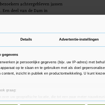
bezoekers achtergebleven jassen
. Een deel van de Dam in
 met het incident tijdelijk
Details
Advertentie-instellingen
w gegevens
erwerken je persoonlijke gegevens (bijv. uw IP-adres) met behul
apparaat op te slaan en te gebruiken met als doel gepersonalise
 content, inzicht in publiek en productontwikkeling. U kunt kiez
 ook graag:
 over uw geografische locatie, die tot een paar meter nauwkeuri
eren door het actief te scannen op specifieke eigenschappen (fing