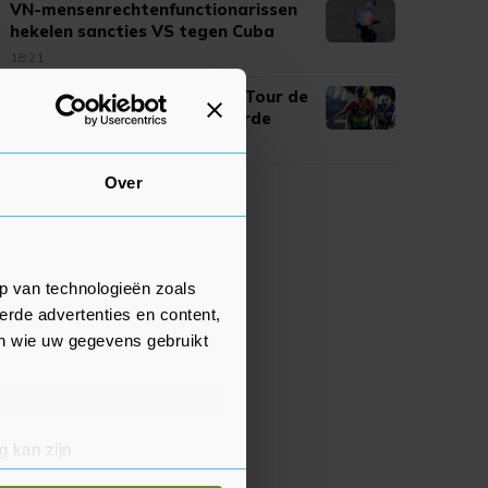
VN-mensenrechtenfunctionarissen
hekelen sancties VS tegen Cuba
18:21
Le Court wint zesde etappe Tour de
France Femmes, Pieterse derde
18:15
Over
p van technologieën zoals
erde advertenties en content,
en wie uw gegevens gebruikt
g kan zijn
erprinting)