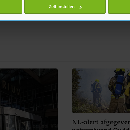
onlijke gegevens worden verwerkt en stel uw voorkeuren in he
Zelf instellen
jzigen of intrekken in de Cookieverklaring.
te beter en wordt jouw bezoek makkelijker en persoonlijker. O
je gemaakte keuze altijd wijzigen of intrekken.
NL-alert afgegeve