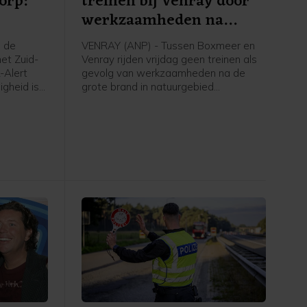
orp:
treinen bij Venray door
werkzaamheden na
brand
 de
VENRAY (ANP) - Tussen Boxmeer en
het Zuid-
Venray rijden vrijdag geen treinen als
-Alert
gevolg van werkzaamheden na de
igheid is
grote brand in natuurgebied
 te
Boschhuizerbergen ten oosten van
ven",
Venray. Arriva zet bussen in, meldt de
vervoerder.