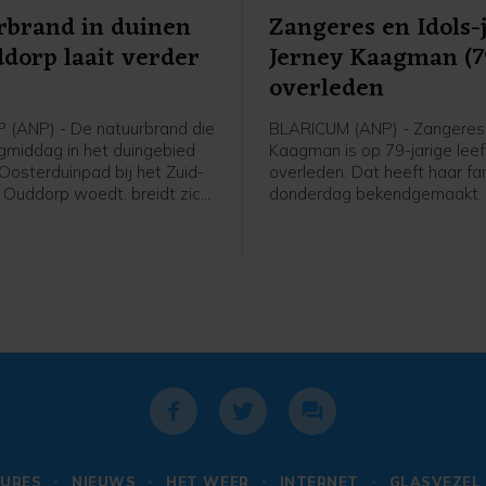
rbrand in duinen
Zangeres en Idols-
ddorp laait verder
Jerney Kaagman (7
overleden
(ANP) - De natuurbrand die
BLARICUM (ANP) - Zangeres
middag in het duingebied
Kaagman is op 79-jarige leef
Oosterduinpad bij het Zuid-
overleden. Dat heeft haar fam
 Ouddorp woedt, breidt zich
donderdag bekendgemaakt.
het incident is opgeschaald
overleed op 31 juli na een la
 naar Grip 2. Dat betekent
ziekbed. Van de zangeres wa
r dat een Regionaal
bekend dat ze jarenlang lee
eel Team de coördinatie van
ziekte van Parkinson.
estrijding en
evoorziening op zich neemt.
eer krijgt ook hulp van
t de regio.
URES
NIEUWS
HET WEER
INTERNET
GLASVEZEL