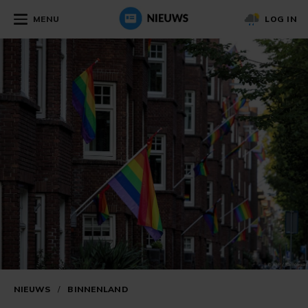
MENU
LOG IN
NIEUWS
/
BINNENLAND