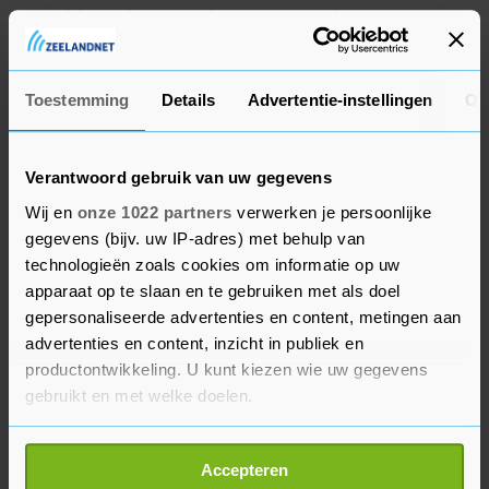
geweld zijn binnengekomen. "Voor het overige
verliep de Pride rustig en zonder grote
incidenten", aldus een woordvoerder.
Toestemming
Details
Advertentie-instellingen
Ov
Verantwoord gebruik van uw gegevens
Wij en
onze 1022 partners
verwerken je persoonlijke
gegevens (bijv. uw IP-adres) met behulp van
technologieën zoals cookies om informatie op uw
apparaat op te slaan en te gebruiken met als doel
gepersonaliseerde advertenties en content, metingen aan
advertenties en content, inzicht in publiek en
productontwikkeling. U kunt kiezen wie uw gegevens
gebruikt en met welke doelen.
Als u het toestaat, willen we ook graag:
Accepteren
Informatie verzamelen over uw geografische