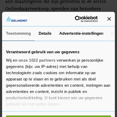
alle maatregelen die zijn getroffen in de sector.
Onlinekaartverkoop, spreiden van bezoekers
door tijdsloten, goede looprichtingen in de
gebouwen", vertelt merkadviseur Hendrik Beerda.
"De maatregelen worden duidelijk op waarde
Toestemming
Details
Advertentie-instellingen
Ov
geschat."
Verantwoord gebruik van uw gegevens
Wij en
onze 1022 partners
verwerken je persoonlijke
gegevens (bijv. uw IP-adres) met behulp van
technologieën zoals cookies om informatie op uw
apparaat op te slaan en te gebruiken met als doel
gepersonaliseerde advertenties en content, metingen aan
advertenties en content, inzicht in publiek en
productontwikkeling. U kunt kiezen wie uw gegevens
gebruikt en met welke doelen.
Als u het toestaat, willen we ook graag: