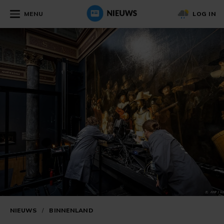
MENU
LOG IN
NIEUWS
/
BINNENLAND