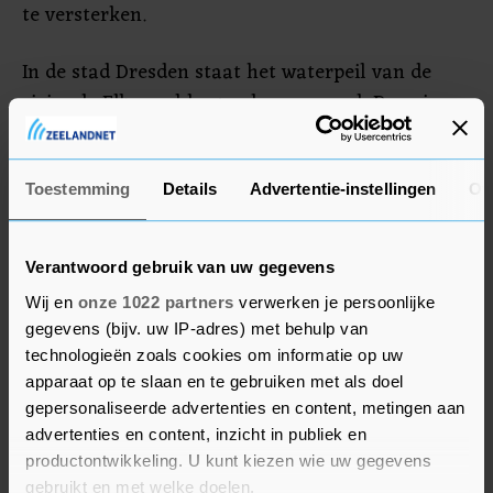
te versterken.
In de stad Dresden staat het waterpeil van de
rivier de Elbe veel hoger dan normaal. Daar is
donderdag 5,92 meter gemeten in plaats van de
gebruikelijke 2 meter. De Duitse autoriteiten
denken het hoogwater vrijdag stijgt tot boven de
Toestemming
Details
Advertentie-instellingen
Ov
6 meter, wat het op een na hoogste alarmniveau
zou activeren.
Verantwoord gebruik van uw gegevens
Wij en
onze 1022 partners
verwerken je persoonlijke
gegevens (bijv. uw IP-adres) met behulp van
technologieën zoals cookies om informatie op uw
apparaat op te slaan en te gebruiken met als doel
gepersonaliseerde advertenties en content, metingen aan
advertenties en content, inzicht in publiek en
productontwikkeling. U kunt kiezen wie uw gegevens
gebruikt en met welke doelen.