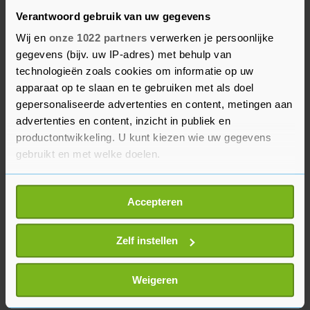
De variant komt voor zover bekend nog niet
Verantwoord gebruik van uw gegevens
overal op de wereld voor. Donderdag waren bijna
Wij en
onze 1022 partners
verwerken je persoonlijke
honderd gevallen met de coronavariant
gegevens (bijv. uw IP-adres) met behulp van
vastgesteld in Zuid-Afrika. Ook is de variant
technologieën zoals cookies om informatie op uw
gevonden bij vier volledig gevaccineerden in
apparaat op te slaan en te gebruiken met als doel
gepersonaliseerde advertenties en content, metingen aan
Botswana en bij een paar reizigers die vanuit het
advertenties en content, inzicht in publiek en
zuiden van Afrika zijn aangekomen in Hongkong
productontwikkeling. U kunt kiezen wie uw gegevens
en Israël. In België is een vrouw besmet die geen
gebruikt en met welke doelen.
link heeft met het zuiden van Afrika.
Als u het toestaat, willen we ook graag:
Accepteren
Informatie verzamelen over uw geografische
locatie, die tot een paar meter nauwkeurig kan zijn
Uw apparaat identificeren door het actief te
Zelf instellen
scannen op specifieke eigenschappen (fingerprinting)
Lees meer over hoe uw persoonlijke gegevens worden
Weigeren
verwerkt en stel uw voorkeuren in het
detailgedeelte
in.
U kunt uw toestemming op elk moment wijzigen of