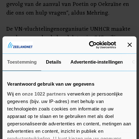
gevolg van de aanval van Poetin op Oekraïne en
die ons om hulp vragen", aldus Mehring.
De VN-vluchtelingenorganisatie UNHCR maakte
eerder woensdag bekend dat ruim 2,15 miljoen
mensen uit Oekraïne zijn gevlucht. Door het
aanhoudende geweld vluchten dagelijks nog
steeds veel mensen het land uit. Het is niet
Toestemming
Details
Advertentie-instellingen
Ov
duidelijk hoeveel vluchtelingen precies in
Duitsland zijn aangekomen, omdat er in de
Verantwoord gebruik van uw gegevens
Europese Unie geen grenscontroles zijn.
Wij en
onze 1022 partners
verwerken je persoonlijke
gegevens (bijv. uw IP-adres) met behulp van
technologieën zoals cookies om informatie op uw
apparaat op te slaan en te gebruiken met als doel
gepersonaliseerde advertenties en content, metingen aan
advertenties en content, inzicht in publiek en
productontwikkeling. U kunt kiezen wie uw gegevens