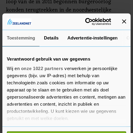
loop van de in 2011 begonnen burgeroorlog
konden terugtrekken in de noordwestelijke
provincie Idlib. Dat kon mede dankzij
onderhandelingen met het Syrische bewind en
andere betrokken partijen, met name Rusland en
Toestemming
Details
Advertentie-instellingen
Ov
Turkije.
Verantwoord gebruik van uw gegevens
Wij en
onze 1022 partners
verwerken je persoonlijke
gegevens (bijv. uw IP-adres) met behulp van
technologieën zoals cookies om informatie op uw
apparaat op te slaan en te gebruiken met als doel
gepersonaliseerde advertenties en content, metingen aan
advertenties en content, inzicht in publiek en
productontwikkeling. U kunt kiezen wie uw gegevens
gebruikt en met welke doelen.
Als u het toestaat, willen we ook graag: