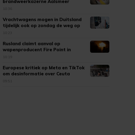
brandweerkazerne Aalsmeer
10:36
Vrachtwagens mogen in Duitsland
tijdelijk ook op zondag de weg op
10:23
Rusland claimt aanval op
wapenproducent Fire Point in
Oekraïne
10:19
Europese kritiek op Meta en TikTok
om desinformatie over Ceuta
09:51