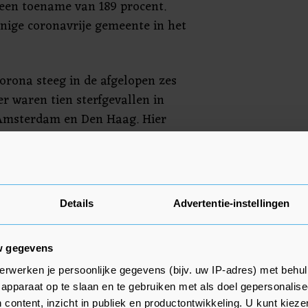
 een toename van 189 procent.
nige coronavrije gemeente in het
orona steeg in de afgelopen zes
r waren tien sterfgevallen in
Amsterdam en Den Haag. Hier
gevallen tussen zitten, die nu
 verwerkt. Vorige week meldde
en.
Details
Advertentie-instellingen
smettingen stond maandag op
eden werd de 100.000e besmetting
jnlijk gaat Nederland over een
w gegevens
ns van 200.000 besmettingen.
erwerken je persoonlijke gegevens (bijv. uw IP-adres) met behul
apparaat op te slaan en te gebruiken met als doel gepersonalise
te besmettingen sinds het begin
 content, inzicht in publiek en productontwikkeling. U kunt kiez