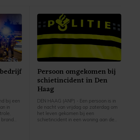
bedrijf
Persoon omgekomen bij
schietincident in Den
Haag
d bij een
DEN HAAG (ANP) - Een persoon is in
an in
de nacht van vrijdag op zaterdag om
role,
het leven gekomen bij een
e brand
schietincident in een woning aan de
oorzaakte
New Yorksingel in Den Haag. Dat
rook- en
meldt de politie op X.
de