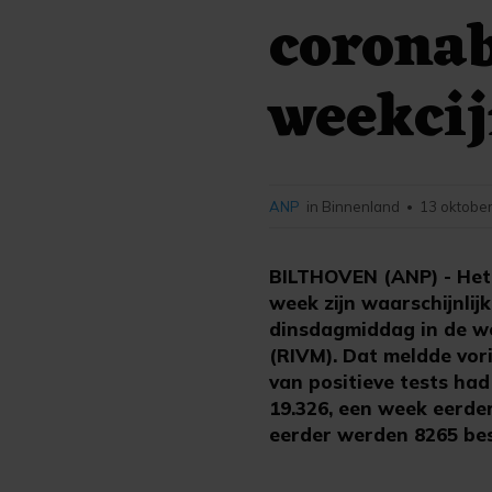
corona
weekci
ANP
in Binnenland
13 oktober
•
BILTHOVEN (ANP) - Het 
week zijn waarschijnlij
dinsdagmiddag in de we
(RIVM). Dat meldde vor
van positieve tests ha
19.326, een week eerde
eerder werden 8265 bes