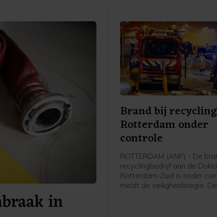
Brand bij recycling
Rotterdam onder
controle
ROTTERDAM (ANP) - De bran
recyclingbedrijf aan de Dokla
Rotterdam-Zuid is onder cont
meldt de veiligheidsregio. D
nbraak in
brak vrijdagavond uit en ver
tot ver in de omgeving veel 
stankoverlast. Ook werden 