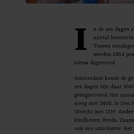
I
n de zes dagen s
aantal besmetti
Tussen zondago
werden 6854 posi
nieuw dagrecord.
Amsterdam kende de groo
zes dagen zijn daar 304
geregistreerd. Het aant
steeg met 2406, in Den 
Utrecht met 1219. Andere
Eindhoven, Breda, Zaanst
ook een uitschieter. He