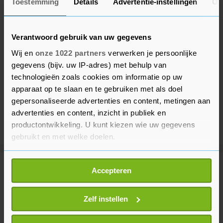
Toestemming
Details
Advertentie-instellingen
Ov
Verantwoord gebruik van uw gegevens
Wij en
onze 1022 partners
verwerken je persoonlijke
gegevens (bijv. uw IP-adres) met behulp van
technologieën zoals cookies om informatie op uw
apparaat op te slaan en te gebruiken met als doel
gepersonaliseerde advertenties en content, metingen aan
advertenties en content, inzicht in publiek en
productontwikkeling. U kunt kiezen wie uw gegevens
gebruikt en met welke doelen.
Als u het toestaat, willen we ook graag:
Meer uit Gezond
Accepteren
Informatie verzamelen over uw geografische
locatie, die tot een paar meter nauwkeurig kan zijn
Uw apparaat identificeren door het actief te
Zelf instellen
DNA-test in Erasmus MC tegen
scannen op specifieke eigenschappen (fingerprinting)
doofheid door antibiotica bij