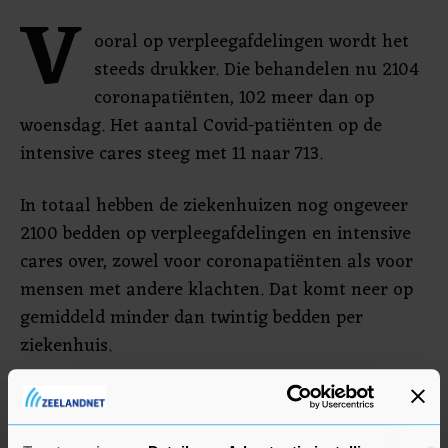
V
ooral op verpleegafdelingen wordt het
steeds drukker. Die behandelen nu 2104
coronapatiënten, 102 meer dan op
woensdag. Het aantal Covid-patiënten op de
intensive cares steeg met 11 naar 713.
In totaal hebben de ziekenhuizen nog ongeveer
2100 bedden op verpleegafdelingen en intensive
cares over, zowel voor coronapatiënten als voor
mensen met andere klachten. Dat komt neer op
gemiddeld minder dan twintig bedden per
ziekenhuis.