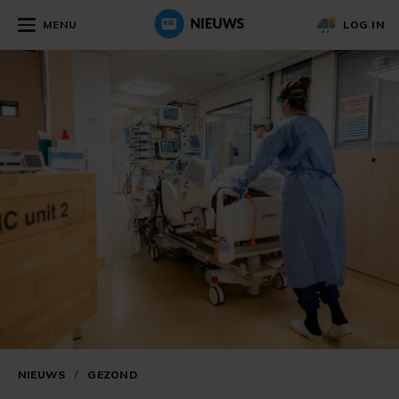
MENU
LOG IN
NIEUWS
/
GEZOND