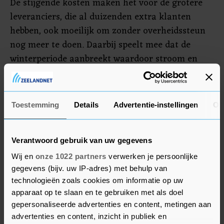
De stijgende kosten maken het voor de grotere
leveranciers, die al duizenden extra klanten
hebben, ook moeilijk om zonder overheidssteun
nog meer te doen. Daarbij speelt mee dat de
winterperiode aanbreekt waardoor stroom en
gasprijzen normaliter al oplopen.
De prijzen voor aardgas in het Verenigd
Toestemming
Details
Advertentie-instellingen
Ov
Koninkrijk stegen woensdag met 10 procent tot
een nieuw record. September was sowieso de
duurste maand voor stroomprijzen in de laatste
Verantwoord gebruik van uw gegevens
jaren.
Wij en
onze 1022 partners
verwerken je persoonlijke
gegevens (bijv. uw IP-adres) met behulp van
technologieën zoals cookies om informatie op uw
apparaat op te slaan en te gebruiken met als doel
gepersonaliseerde advertenties en content, metingen aan
advertenties en content, inzicht in publiek en