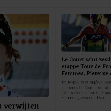
Le Court wint zesd
etappe Tour de Fr
Femmes, Pieterse 
TOURNON-SUR-RHÔNE (ANP
Kimberley Le Court heeft de
etappe van de Tour de Fran
Femmes gewonnen. De renst
s verwijten
Mauritius van AG Insurance-
was de beste in de heuvelac