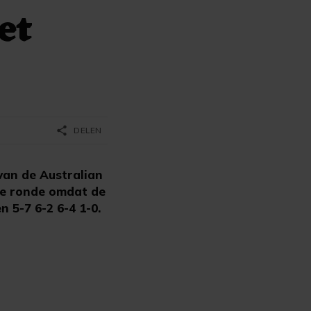
et
share
DELEN
van de Australian
de ronde omdat de
 5-7 6-2 6-4 1-0.