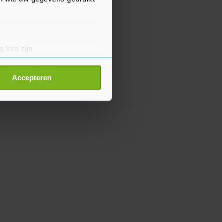
g kan zijn
erprinting)
t
detailgedeelte
in. U kunt uw
Accepteren
p onze cookiepagina kun je