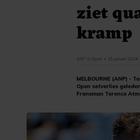
ziet qu
kramp
ANP
in Sport
15 januari 2024 
•
MELBOURNE (ANP) - Tenn
Open setverlies gelede
Fransman Terence Atman