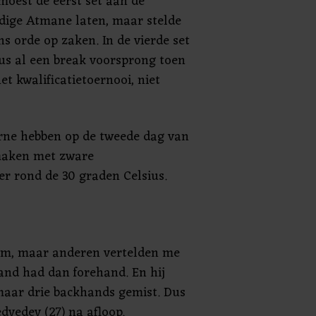
moest de eerst set aan de
dige Atmane laten, maar stelde
s orde op zaken. In de vierde set
us al een break voorsprong toen
et kwalificatietoernooi, niet
rne hebben op de tweede dag van
maken met zware
er rond de 30 graden Celsius.
 hem, maar anderen vertelden me
hand had dan forehand. En hij
 maar drie backhands gemist. Dus
dvedev (27) na afloop.