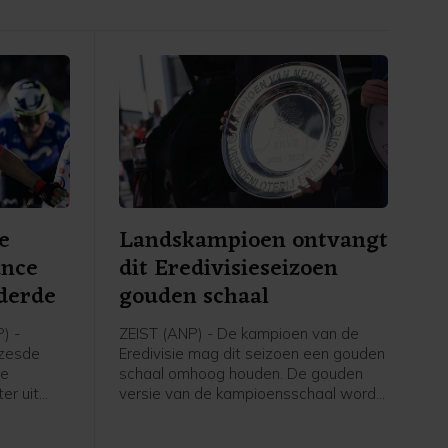
e
Landskampioen ontvangt
ance
dit Eredivisieseizoen
derde
gouden schaal
) -
ZEIST (ANP) - De kampioen van de
 zesde
Eredivisie mag dit seizoen een gouden
ce
schaal omhoog houden. De gouden
er uit
versie van de kampioensschaal wordt
Soudal
ter ere van het 70-jarig bestaan van
htige
het betaald voetbal uitgereikt door