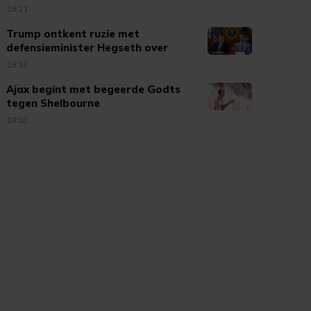
19:21
Trump ontkent ruzie met
defensieminister Hegseth over
munitie
19:17
Ajax begint met begeerde Godts
tegen Shelbourne
19:02