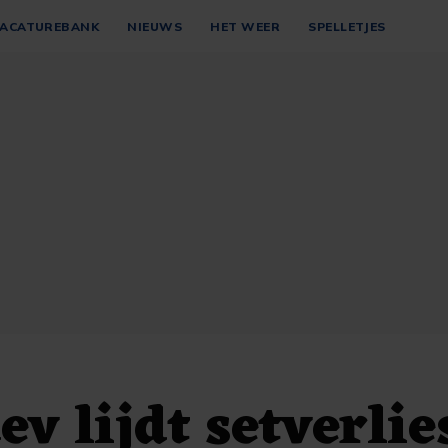
ACATUREBANK
NIEUWS
HET WEER
SPELLETJES
v lijdt setverlie