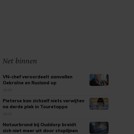
Net binnen
VN-chef veroordeelt aanvallen
Oekraïne en Rusland op
burgerdoelen
19:25
Pieterse kan zichzelf niets verwijten
na derde plek in Touretappe
19:22
Natuurbrand bij Ouddorp breidt
zich niet meer uit door stoplijnen