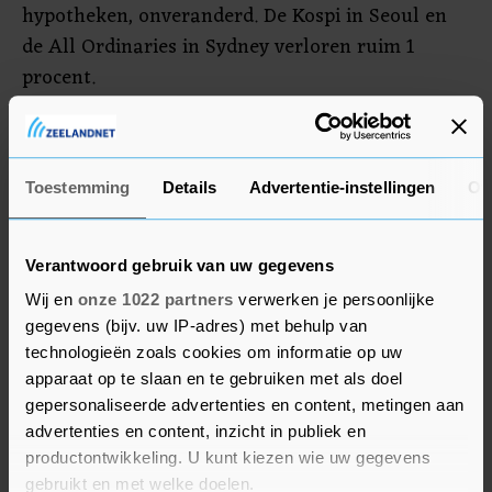
hypotheken, onveranderd. De Kospi in Seoul en
de All Ordinaries in Sydney verloren ruim 1
procent.
De beurshandel stond in de laatste volledige
handelsweek van het jaar vooral in het teken van
Toestemming
Details
Advertentie-instellingen
Ov
het rentebesluit van de Federal Reserve. De
Amerikaanse centrale bank verlaagde woensdag
zoals verwacht de rente met een kwart
Verantwoord gebruik van uw gegevens
procentpunt. Fed-voorzitter Jerome Powell zei
Wij en
onze 1022 partners
verwerken je persoonlijke
echter dat de centrale bank nu voorzichtiger kan
gegevens (bijv. uw IP-adres) met behulp van
zijn met nieuwe aanpassingen van de rente. De
technologieën zoals cookies om informatie op uw
beleidsmakers van de Fed schatten in dat ze
apparaat op te slaan en te gebruiken met als doel
volgend jaar maar twee keer de rente verlagen,
gepersonaliseerde advertenties en content, metingen aan
advertenties en content, inzicht in publiek en
in plaats van de eerder verwachte vier keer. Het
productontwikkeling. U kunt kiezen wie uw gegevens
vooruitzicht dat de leenkosten in de grootste
gebruikt en met welke doelen.