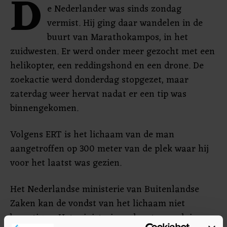
D
e Nederlander was sinds zondag
vermist. Hij ging daar wandelen in de
buurt van Marathokampos, in het
zuidwesten. Er werd onder meer gezocht met een
helikopter, een reddingshond en een drone. De
zoekactie werd donderdag stopgezet, maar
zaterdag weer hervat nadat er een tip was
binnengekomen.
Volgens ERT is het lichaam van de man
aangetroffen op 300 meter van de plek waar hij
voor het laatst was gezien.
Het Nederlandse ministerie van Buitenlandse
Zaken kan de vondst van het lichaam niet
bevestigen. Het ministerie verleent consulaire