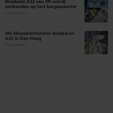
Blokkade A12 van XR wordt
ontbonden op last burgemeester
4 uur geleden
XR: klimaatactivisten blokkeren
A12 in Den Haag
5 uur geleden