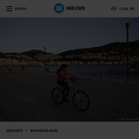
MENU
LOG IN
NIEUWS
/
BINNENLAND