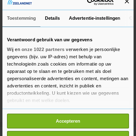
bijstand.
Toestemming
Details
Advertentie-instellingen
Ov
Verantwoord gebruik van uw gegevens
Wij en
onze 1022 partners
verwerken je persoonlijke
gegevens (bijv. uw IP-adres) met behulp van
technologieën zoals cookies om informatie op uw
apparaat op te slaan en te gebruiken met als doel
gepersonaliseerde advertenties en content, metingen aan
advertenties en content, inzicht in publiek en
productontwikkeling. U kunt kiezen wie uw gegevens
gebruikt en met welke doelen.
Als u het toestaat, willen we ook graag:
Accepteren
Informatie verzamelen over uw geografische
locatie, die tot een paar meter nauwkeurig kan zijn