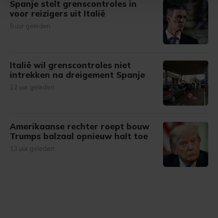
Spanje stelt grenscontroles in
Met cookies werkt onze website beter en wordt jouw
voor reizigers uit Italië
bezoek makkelijker en persoonlijker. Op
8 uur geleden
onze cookiepagina kun je ons cookiebeleid bekijken en je
gemaakte keuze altijd wijzigen of intrekken.
Italië wil grenscontroles niet
intrekken na dreigement Spanje
12 uur geleden
Amerikaanse rechter roept bouw
Trumps balzaal opnieuw halt toe
13 uur geleden