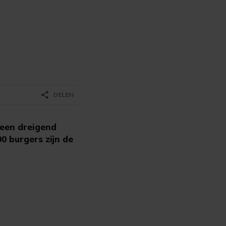
share
DELEN
 een dreigend
00 burgers zijn de