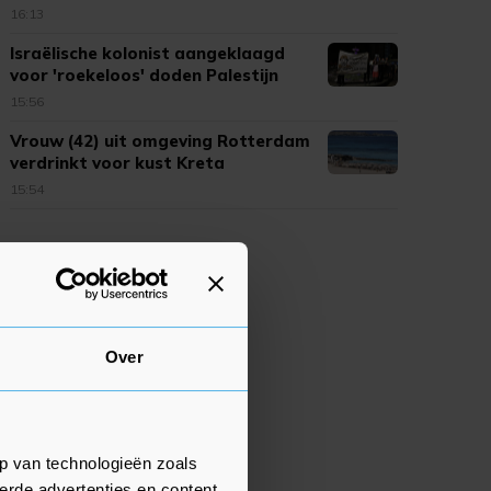
16:13
Israëlische kolonist aangeklaagd
voor 'roekeloos' doden Palestijn
15:56
Vrouw (42) uit omgeving Rotterdam
verdrinkt voor kust Kreta
15:54
Over
p van technologieën zoals
erde advertenties en content,