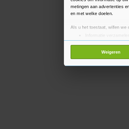
metingen aan advertenties en
en met welke doelen.
Als u het toestaat, willen we
Informatie verzamelen
Uw apparaat identific
Lees meer over hoe uw perso
Weigeren
toestemming op elk moment wi
Met cookies werkt onze websi
ons cookiebeleid bekijken en 