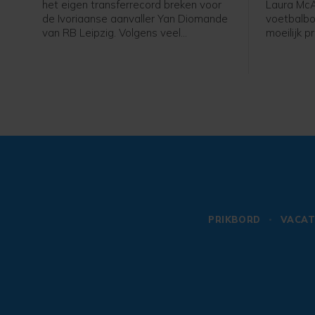
het eigen transferrecord breken voor
Laura McA
de Ivoriaanse aanvaller Yan Diomande
voetbalb
van RB Leipzig. Volgens veel
moeilijk 
internationale media, waaronder het
uitdager t
Spaanse Marca, hebben de clubs na
Gianni Infa
lang onderhandelen een akkoord
makkelijk
bereikt over een transfersom van
denken. Er
minimaal 125 miljoen euro.
kijken. D
Middenvelder Jude Bellingham is nu
voetbalwe
nog de duurste speler ooit voor Real
dus niet a
Madrid met zijn komst van Borussia
vicevoorz
Dortmund in 2023 voor minimaal 103
in een in
miljoen euro.
omroep D
PRIKBORD
VACAT