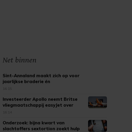
Net binnen
Sint-Annaland maakt zich op voor
jaarlijkse braderie én
kinderbraderie
16:15
Investeerder Apollo neemt Britse
vliegmaatschappij easyJet over
16:14
Onderzoek: bijna kwart van
slachtoffers sextortion zoekt hulp