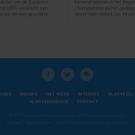
llister van de Europese
komend seizoen in het Engel
ond UEFA verwacht een
Championship bij het gedeg
proces om een geschikte
West Ham United. De 34-jar
e vinden voor FIFA-voorzitter
verdediger was transfervrij e
ntino. "Het is niet zo
Londen getekend voor één s
 als mensen misschien
met een optie voor nog een e
 komt zoveel politiek bij
e kandidaat moet de hele
reld kunnen verenigen en
lleen Europa", zei de
itter van de UEFA uit Wales
terview met de Duitse
eutsche Welle.
URES
NIEUWS
HET WEER
INTERNET
GLASVEZEL
KLANTENSERVICE
CONTACT
© 2026
ZeelandNet
. Onderdeel van
DELTA Fiber Nederland B.V.
Privacy
Voorwaarden
Toegankelijksheidverklaring
Cookies