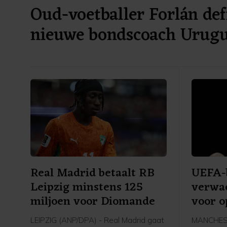
Oud-voetballer Forlán defi
nieuwe bondscoach Urug
Real Madrid betaalt RB
UEFA-
Leipzig minstens 125
verwac
miljoen voor Diomande
voor o
LEIPZIG (ANP/DPA) - Real Madrid gaat
MANCHEST