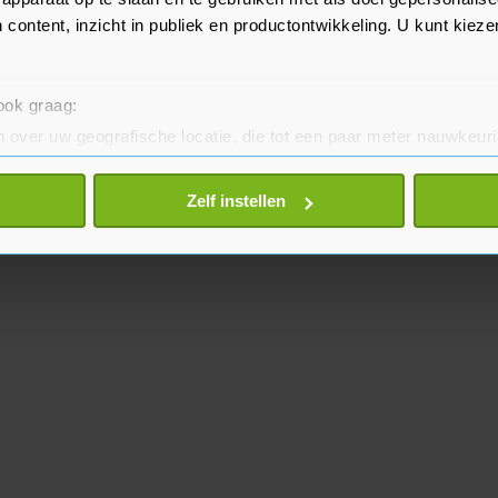
 content, inzicht in publiek en productontwikkeling. U kunt kiez
 ook graag:
 over uw geografische locatie, die tot een paar meter nauwkeuri
eren door het actief te scannen op specifieke eigenschappen (fing
onlijke gegevens worden verwerkt en stel uw voorkeuren in he
Zelf instellen
jzigen of intrekken in de Cookieverklaring.
te beter en wordt jouw bezoek makkelijker en persoonlijker. O
je gemaakte keuze altijd wijzigen of intrekken.