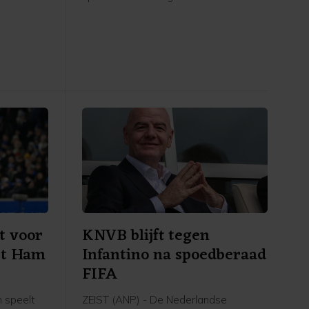
mer 3 van
donderdag tegen de Spaanse
ag deelde
radiozender Cadena SER. De Britse
ociale
krant The Times berichtte woensdag
sfer aan
dat FIFA-voorzitter Gianni Infantino
Marokko het organiseren van de WK-
finale had aangeboden in ruil voor
steun.
t voor
KNVB blijft tegen
st Ham
Infantino na spoedberaad
FIFA
 speelt
ZEIST (ANP) - De Nederlandse