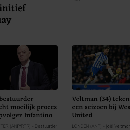
nitief
getekend bij de Turkse num
afgelopen seizoen. Woensd
uay
Trabzonspor al beelden op s
media van Salah om de tran
te kondigen.
bestuurder
Veltman (34) teken
ht moeilijk proces
een seizoen bij We
pvolger Infantino
United
ER (ANP/RTR) - Bestuurder
LONDEN (ANP) - Joël Veltman