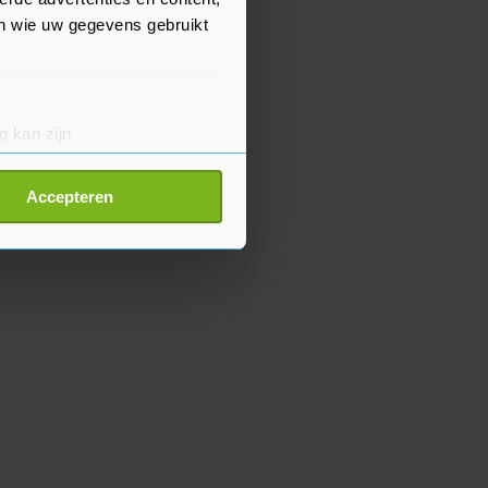
en wie uw gegevens gebruikt
g kan zijn
erprinting)
t
detailgedeelte
in. U kunt uw
Accepteren
p onze cookiepagina kun je