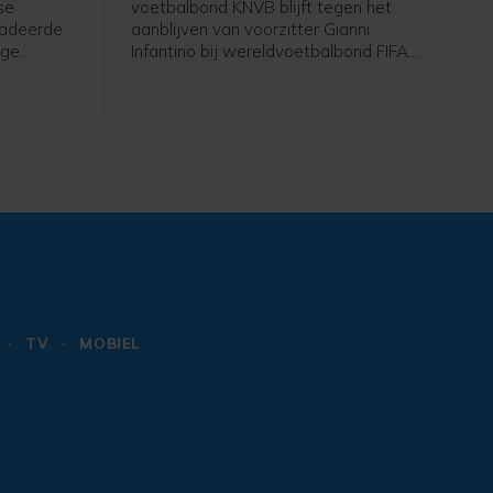
se
voetbalbond KNVB blijft tegen het
radeerde
aanblijven van voorzitter Gianni
ige
Infantino bij wereldvoetbalbond FIFA.
n heeft in
De FIFA-top sprak woensdagavond
eizoen,
het vertrouwen uit in de Zwitserse
xtra jaar.
Italiaan na een spoedberaad, maar de
KNVB blijft bij het eerdere standpunt
dat er een "fundamentele
vertrouwensbreuk" is ontstaan door
het inmiddels ingetrokken
commercialiseringsplan rond het WK.
TV
MOBIEL