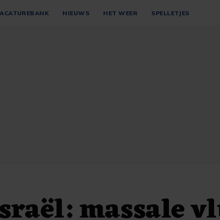
ACATUREBANK
NIEUWS
HET WEER
SPELLETJES
sraël: massale v