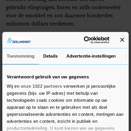
gebruikt vliegtuigen, boten en zelfs onderzeeërs
voor de smokkel en zou daarmee honderden
miljoenen dollars verdienen.
Volgens Amerikaanse functionarissen is het
gebruik van fentanyl de belangrijkste
doodsoorzaak voor Amerikanen tussen de 18 en
Toestemming
Details
Advertentie-instellingen
Ov
45 jaar. Vorig jaar werd Ovidio Guzmán, ook een
zoon van 'El Chapo', uitgeleverd aan de Verenigde
Verantwoord gebruik van uw gegevens
Staten.
Wij en
onze 1022 partners
verwerken je persoonlijke
gegevens (bijv. uw IP-adres) met behulp van
technologieën zoals cookies om informatie op uw
apparaat op te slaan en te gebruiken met als doel
gepersonaliseerde advertenties en content, metingen aan
advertenties en content, inzicht in publiek en
productontwikkeling. U kunt kiezen wie uw gegevens